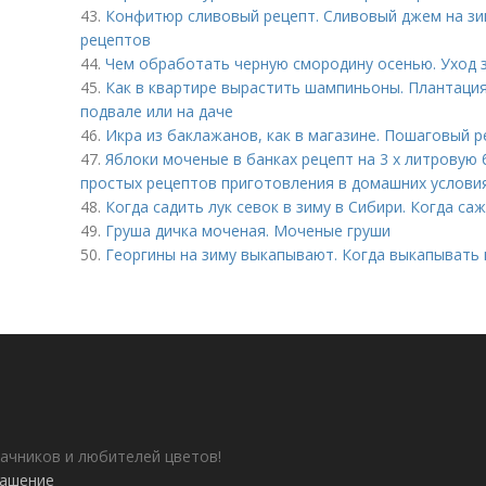
43.
Конфитюр сливовый рецепт. Сливовый джем на зим
рецептов
44.
Чем обработать черную смородину осенью. Уход 
45.
Как в квартире вырастить шампиньоны. Плантация
подвале или на даче
46.
Икра из баклажанов, как в магазине. Пошаговый 
47.
Яблоки моченые в банках рецепт на 3 х литровую 
простых рецептов приготовления в домашних услови
48.
Когда садить лук севок в зиму в Сибири. Когда са
49.
Груша дичка моченая. Моченые груши
50.
Георгины на зиму выкапывают. Когда выкапывать 
ачников и любителей цветов!
лашение