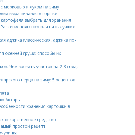
ия
 с морковью и луком на зиму
овия выращивания в горшке
а картофеля выбрать для хранения
 Растениеводы назвали пять лучших
ая аджика классическая, аджика по-
я осенней груши: способы их
ов. Чем засеять участок на 2-3 года,
лгарского перца на зиму: 5 рецептов
пята
ию Актары
Особенности хранения картошки в
ак лекарственное средство
 Самый простой рецепт
ичуринка