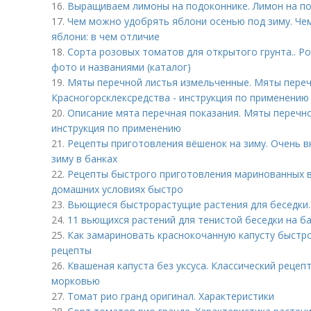
16.
Выращиваем лимоны на подоконнике. Лимон на по
17.
Чем можно удобрять яблони осенью под зиму. Че
яблони: в чем отличие
18.
Сорта розовых томатов для открытого грунта.. Р
фото и названиями (каталог)
19.
Мяты перечной листья измельченные. Мяты переч
Красногорсклексредства - инструкция по применению
20.
Описание мята перечная показания. Мяты перечно
инструкция по применению
21.
Рецепты приготовления вёшенок на зиму. Очень 
зиму в банках
22.
Рецепты быстрого приготовления маринованных в
домашних условиях быстро
23.
Вьющиеся быстрорастущие растения для беседки
24.
11 вьющихся растений для тенистой беседки на б
25.
Как замариновать краснокочанную капусту быстр
рецепты
26.
Квашеная капуста без уксуса. Классический рецеп
морковью
27.
Томат рио гранд оригинал. Характеристики