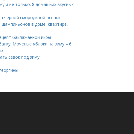
у и не только: 8 домашних вкусных
за черной смородиной осенью
 шампиньонов в доме, квартире,
рецепт баклажанной икры
банку. Моченые яблоки на зиму – 6
ях
жать севок под зиму
георгины