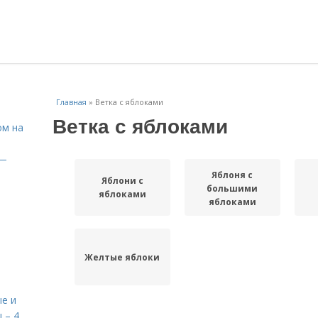
Главная
»
Ветка с яблоками
Ветка с яблоками
ом на
 —
Яблоня с
Яблони с
большими
яблоками
яблоками
Желтые яблоки
е и
 – 4