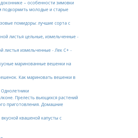
доконнике – особенности зимовки
м подкормить молодые и старые
озовые помидоры: лучшие сорта с
ной листья цельные, измельченные -
й листья измельченные - Лек С+ -
вкусные маринованные вешенки на
ешенок. Как мариновать вешенки в
. Однолетники
алконе. Прелесть вьющихся растений
ого приготовления. Домашние
т вкусной квашеной капусты с