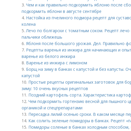
3.
Чем и как правильно подкормить яблоню после сбо
подкормить яблони в августе сентябре
4.
Настойка из пчелиного подмора рецепт для суставо
колена
5.
Лечо по болгарски с томатным соком. Рецепт лечо 
пальчики оближешь
6.
Яблоня после большого урожая. Дел. Правильно 
7.
Рецепты варенья из инжира для начинающих и опыт
варенье из белого инжира
8.
Варенье из инжира с лимоном
9.
Борщ на зиму в банках с капустой и без капусты. О
капустой
10.
Простые рецепты оригинальных заготовок для бор
зиму: 10 очень вкусных рецептов
11.
Поздний картофель сорта. Характеристика карто
12.
Чем подкормить гортензию весной для пышного ц
органикой и спецпрепаратами
13.
Пересадка лилий осенью сроки. В каком месяце п
14.
Как солить зеленые помидоры в банках. Рецепт «
15.
Помидоры соленые в банках холодным способом, 