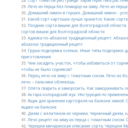
28.
Сорт томатов рио гранде. Характеристика растен
29.
Лечо из перца без помидор на зиму. Лечо из перца
30.
Домашний лимон в горшке. Домашний лимон - усл
31.
Какой сорт картошки лучше хранится. Какие сорт
32.
Поздние сорта вишни для Волгоградской области.
сортов вишни для Волгоградской области
33.
Аджика по-абхазски традиционный рецепт. Абхазск
абхазски традиционный рецепт
34.
Груша подкормка осенью. Иные типы подкормок дл
приготовления
35.
Чем засадить участок, чтобы избавиться от сорняк
чтобы не было сорняков?
36.
Перец лечо на зиму с томатным соком. Лечо из бо
лечо – пальчики оближешь
37.
Опята сварить и заморозить. Как замораживать о
38.
Актара колорадский жук. Инструкция по применен
39.
Ящик для хранения картофеля на балконе зимой. 
ящике на балконе
40.
Джем с желатином из черники. Черничный джем, к
41.
Лечо рецепт на зиму из перца с томатным соком.
42.
Черешня мичуринская описание сорта. Черешня М