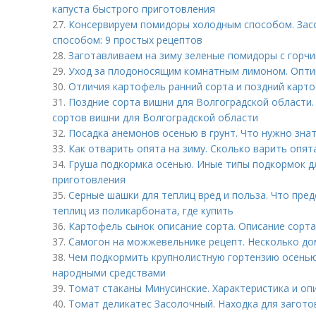
капуста быстрого приготовления
27.
Консервируем помидоры холодным способом. Зас
способом: 9 простых рецептов
28.
Заготавливаем на зиму зеленые помидоры с горч
29.
Уход за плодоносящим комнатным лимоном. Опти
30.
Отличия картофель ранний сорта и поздний карт
31.
Поздние сорта вишни для Волгоградской области.
сортов вишни для Волгоградской области
32.
Посадка анемонов осенью в грунт. Что нужно зн
33.
Как отварить опята на зиму. Сколько варить опят
34.
Груша подкормка осенью. Иные типы подкормок дл
приготовления
35.
Серные шашки для теплиц вред и польза. Что пре
теплиц из поликарбоната, где купить
36.
Картофель сынок описание сорта. Описание сорта
37.
Самогон на можжевельнике рецепт. Несколько д
38.
Чем подкормить крупнолистную гортензию осенью
народными средствами
39.
Томат стаканы Минусинские. Характеристика и оп
40.
Томат деликатес Засолочный. Находка для загото