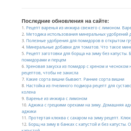
Последние обновления на сайте:
1.
Рецепт варенья из инжира свежего с лимоном. Вар
2.
Методика использования минеральных удобрений 
3.
Полезные удобрения для помидоров в открытом гр
4.
Минеральные добавки для томатов. Что такое мин
5.
Рецепт заготовки для борща на зиму без капусты. Б
помидорами и перцем
6.
Хреновая закуска из помидор с хреном и чесноком н
рецептов, чтобы не закисла
7.
Какие сорта вишни бывают. Ранние сорта вишни
8.
Настойка из пчелиного подмора рецепт для суставо
колена
9.
Варенье из инжира с лимоном
10.
Аджика с грецкими орехами на зиму. Домашняя ад
аджики
11.
Протертая клюква с сахаром на зиму рецепт. Клюк
12.
Борщ на зиму в банках с капустой и без капусты. 
капустой