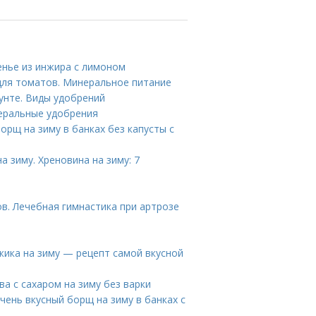
енье из инжира с лимоном
для томатов. Минеральное питание
унте. Виды удобрений
еральные удобрения
орщ на зиму в банках без капусты с
а зиму. Хреновина на зиму: 7
в. Лечебная гимнастика при артрозе
жика на зиму — рецепт самой вкусной
ва с сахаром на зиму без варки
Очень вкусный борщ на зиму в банках с