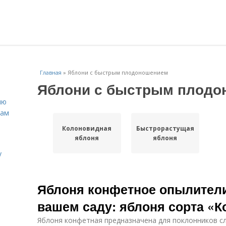
Главная
»
Яблони с быстрым плодоношением
Яблони с быстрым плодо
ню
нам
Колоновидная
Быстрорастущая
яблоня
яблоня
у
Яблоня конфетное опылители.
вашем саду: яблоня сорта «
Яблоня конфетная предназначена для поклонников с
.