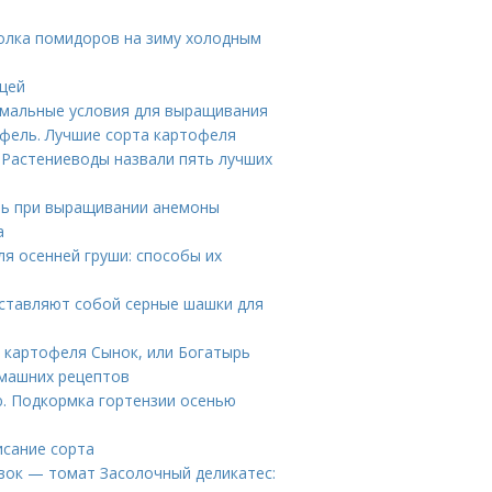
олка помидоров на зиму холодным
ицей
мальные условия для выращивания
офель. Лучшие сорта картофеля
 Растениеводы назвали пять лучших
ать при выращивании анемоны
а
я осенней груши: способы их
дставляют собой серные шашки для
 картофеля Сынок, или Богатырь
омашних рецептов
. Подкормка гортензии осенью
исание сорта
вок — томат Засолочный деликатес: