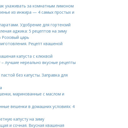
Как ухаживать за комнатным лимоном
ренье из инжира — 4 самых простых и
паратами. Удобрение для гортензий
леная аджика: 5 рецептов на зиму
а Розовый царь
приготовления. Рецепт квашеной
Квашеная капуста с клюквой
у – лучшие нереально вкусные рецепты
 пастой без капусты. Заправка для
а
шенки, маринованные с маслом и
нные вешенки в домашних условиях: 4
ветную капусту на зиму
щая и сочная. Вкусная квашеная