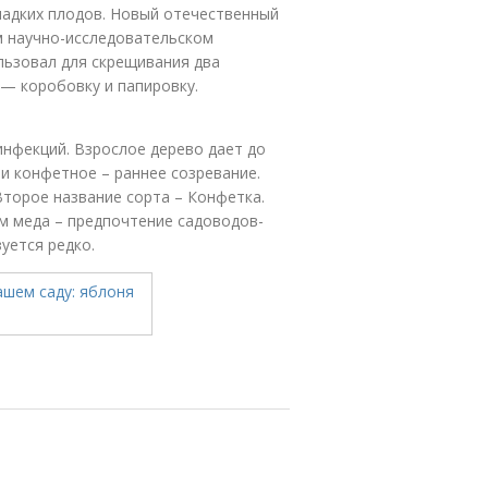
ладких плодов. Новый отечественный
м научно-исследовательском
ользовал для скрещивания два
 — коробовку и папировку.
инфекций. Взрослое дерево дает до
и конфетное – раннее созревание.
Второе название сорта – Конфетка.
ом меда – предпочтение садоводов-
уется редко.