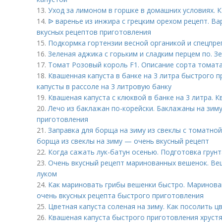
13.
Уход за лимоном в горшке в домашних условиях. 
14.
ᐉ варенье из инжира с грецким орехом рецепт. Ва
вкусных рецептов приготовления
15.
Подкормка гортензии весной органикой и спецпре
16.
Зеленая аджика с горьким и сладким перцем по. Зе
17.
Томат Розовый король F1. Описание сорта томат
18.
Квашенная капуста в банке на 3 литра быстрого 
капусты в рассоле на 3 литровую банку
19.
Квашеная капуста с клюквой в банке на 3 литра. 
20.
Лечо из баклажан по-корейски. Баклажаны на зим
приготовления
21.
Заправка для борща на зиму из свеклы с томатной
борща из свеклы на зиму — очень вкусный рецепт
22.
Когда сажать лук-батун осенью. Подготовка грунт
23.
Очень вкусный рецепт маринованных вешенок. Ве
луком
24.
Как мариновать грибы вешенки быстро. Маринова
очень вкусных рецепта быстрого приготовления
25.
Цветная капуста соленая на зиму. Как посолить ц
26.
Квашеная капуста быстрого приготовления хрустя