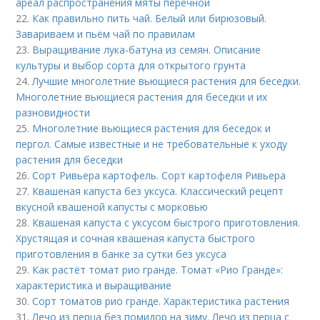
ареал распространения мяты перечной
22.
Как правильно пить чай. Белый или бирюзовый.
Завариваем и пьём чай по правилам
23.
Выращивание лука-батуна из семян. Описание
культуры и выбор сорта для открытого грунта
24.
Лучшие многолетние вьющиеся растения для беседки.
Многолетние вьющиеся растения для беседки и их
разновидности
25.
Многолетние вьющиеся растения для беседок и
пергол. Самые известные и не требовательные к уходу
растения для беседки
26.
Сорт Ривьера картофель. Сорт картофеля Ривьера
27.
Квашеная капуста без уксуса. Классический рецепт
вкусной квашеной капусты с морковью
28.
Квашеная капуста с уксусом быстрого приготовления.
Хрустящая и сочная квашеная капуста быстрого
приготовления в банке за сутки без уксуса
29.
Как растёт томат рио гранде. Томат «Рио Гранде»:
характеристика и выращивание
30.
Сорт томатов рио гранде. Характеристика растения
31.
Лечо из перца без помидор на зиму. Лечо из перца с