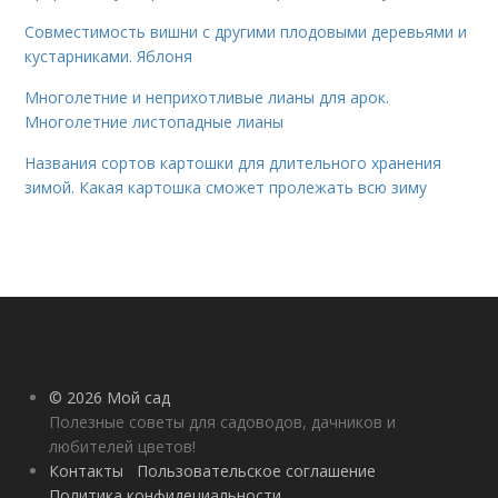
Совместимость вишни с другими плодовыми деревьями и
кустарниками. Яблоня
Многолетние и неприхотливые лианы для арок.
Многолетние листопадные лианы
Названия сортов картошки для длительного хранения
зимой. Какая картошка сможет пролежать всю зиму
© 2026 Мой сад
Полезные советы для садоводов, дачников и
любителей цветов!
Контакты
Пользовательское соглашение
Политика конфидециальности