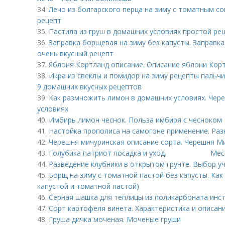
34.
Лечо из болгарского перца на зиму с томатным с
рецепт
35.
Пастила из груш в домашних условиях простой рец
36.
Заправка борщевая на зиму без капусты. Заправка
очень вкусный рецепт
37.
Яблоня Кортланд описание. Описание яблони Кор
38.
Икра из свеклы и помидор на зиму рецепты пальчи
9 домашних вкусных рецептов
39.
Как размножить лимон в домашних условиях. Чер
условиях
40.
Имбирь лимон чеснок. Польза имбиря с чесноком
41.
Настойка прополиса на самогоне применение. Ра
42.
Черешня мичуринская описание сорта. Черешня М
43.
Голубика патриот посадка и уход. Место 
44.
Разведение клубники в открытом грунте. Выбор уч
45.
Борщ на зиму с томатной пастой без капусты. Как
капустой и томатной пастой)
46.
Серная шашка для теплицы из поликарбоната инс
47.
Сорт картофеля винета. Характеристика и описан
48.
Груша дичка моченая. Моченые груши