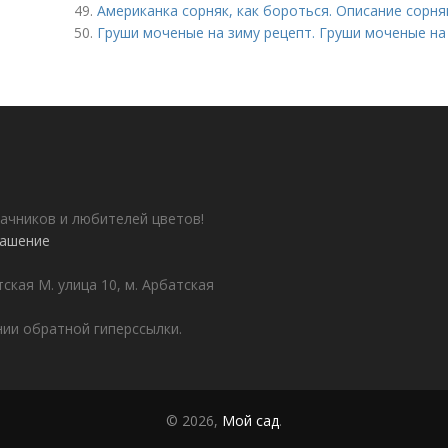
49.
Американка сорняк, как бороться. Описание сорня
50.
Груши моченые на зиму рецепт. Груши моченые на
ачников и любителей цветов!
лашение
ская М. улица 10, м. Арбатская
ии обратной гиперссылки.
© 2026,
Мой сад
.