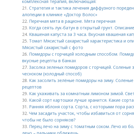
комплексная терапия, включающая:
21.
Стратегия и тактика лечения диффузного пореден
алопеции в клинике «Доктор Волос»
22.
Перечная мята в рационе. Мята перечная
23.
Когда сеять лук-батун в открытый грунт. Описани
24.
Квашеная капуста за 3 часа. Вкусная квашеная ка
25.
Томат Мясистый сахаристый характеристика и опи
Мясистый сахаристый с фото
26.
Помидоры с горчицей холодным способом. Помидо
вкусные рецепты в банках
27.
Засолка зеленых помидоров с горчицей. Соленые 
чесноком (холодный способ)
28.
Как засолить зелёные помидоры на зиму. Солены
рецептов
29.
Как ухаживать за комнатным лимоном зимой. Св
30.
Какой сорт картошки лучше хранится. Какие сорт
31.
Ранняя яблоня сорта. Сорта, с которыми пора ра
32.
Чем засадить участок, чтобы избавиться от сорняк
чтобы не было сорняков?
33.
Перец лечо на зиму с томатным соком. Лечо из бо
лечо – пальчики оближешь