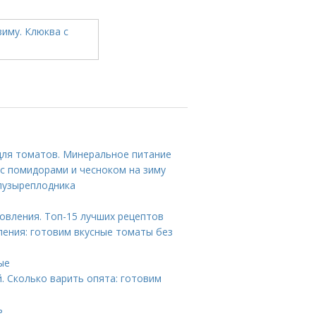
для томатов. Минеральное питание
 с помидорами и чесноком на зиму
пузыреплодника
вления. Топ-15 лучших рецептов
ения: готовим вкусные томаты без
ые
. Сколько варить опята: готовим
ь