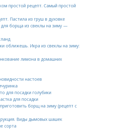
оком простой рецепт. Самый простой
епт. Пастила из груш в духовке
 для борща из свеклы на зиму —
тланд
ки оближешь. Икра из свеклы на зиму:
енкование лимона в домашних
зновидности настоев
ичуринка
для посадки голубики
астка для посадки
 приготовить борщ на зиму (рецепт с
трукция. Виды дымовых шашек
ие сорта