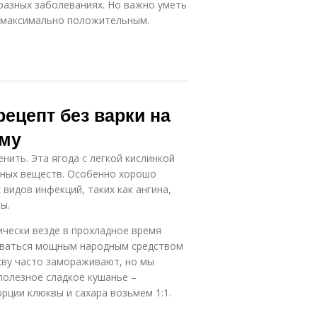
разных заболеваниях. Но важно уметь
л максимально положительным.
рецепт без варки на
иму
нить. Эта ягода с легкой кислинкой
ьных веществ. Особенно хорошо
видов инфекций, таких как ангина,
ы.
ически везде в прохладное время
зоваться мощным народным средством
кву часто замораживают, но мы
полезное сладкое кушанье –
орции клюквы и сахара возьмем 1:1.