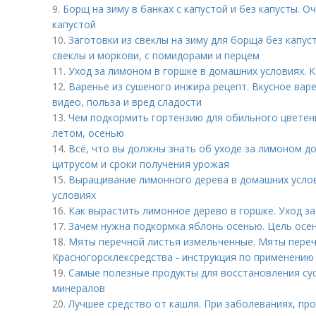
9.
Борщ на зиму в банках с капустой и без капусты. О
капустой
10.
Заготовки из свеклы на зиму для борща без капус
свеклы и моркови, с помидорами и перцем
11.
Уход за лимоном в горшке в домашних условиях. 
12.
Варенье из сушеного инжира рецепт. Вкусное варе
видео, польза и вред сладости
13.
Чем подкормить гортензию для обильного цветени
летом, осенью
14.
Всё, что вы должны знать об уходе за лимоном д
цитрусом и сроки получения урожая
15.
Выращивание лимонного дерева в домашних услов
условиях
16.
Как вырастить лимонное дерево в горшке. Уход з
17.
Зачем нужна подкормка яблонь осенью. Цель осе
18.
Мяты перечной листья измельченные. Мяты переч
Красногорсклексредства - инструкция по применению
19.
Самые полезные продукты для восстановления су
минералов
20.
Лучшее средство от кашля. При заболеваниях, пр