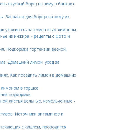
чень вкусный борщ на зиму в банках с
ты. Заправка для борща на зиму из
Как ухаживать за комнатным лимоном
нье из инжира – рецепты с фото и
я. Подкормка гортензии весной,
ома. Домашний лимон: уход за
иях. Как посадить лимон в домашних
а лимоном в горшке
нней подкормки
ной листья цельные, измельченные -
ставов. Источники витаминов и
отекающих с кашлем, проводится