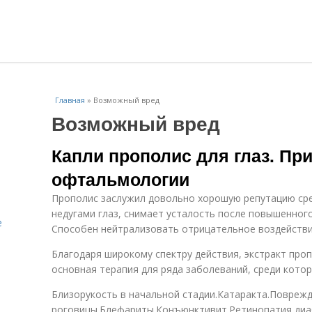
Главная
»
Возможный вред
Возможный вред
Капли прополис для глаз. Пр
офтальмологии
Прополис заслужил довольно хорошую репутацию сре
недугами глаз, снимает усталость после повышенног
е
Способен нейтрализовать отрицательное воздействи
Благодаря широкому спектру действия, экстракт проп
основная терапия для ряда заболеваний, среди котор
Близорукость в начальной стадии.Катаракта.Поврежд
роговицы.Блефариты.Конъюнктивит.Ретинопатия диа