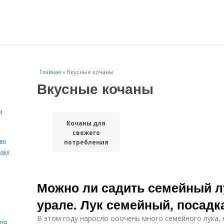
Главная
»
Вкусные кочаны
Вкусные кочаны
и
Кочаны для
свежего
ню
потребления
нам
Можно ли садить семейный л
урале. Лук семейный, посадк
В этом году наросло ооочень много семейного лука, 
ля