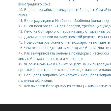
виноградного сока
40.
Варенье из айвы на зиму простой рецепт. Самый в
айвы
41.
Виноград лидия и Изабелла. Изабелла (виноград)
42.
Вьющиеся растения для беседки, требующие уход
43.
Лечо из болгарского перца на зиму с томатным с
44.
Джем из черники на зиму простой рецепт. Чернич
45.
Подкормка роз осенью. Как подкармливают цветы
46.
Чем осенью подкормить молодые яблони. Для чего
47.
Как замариновать зеленые помидоры с чесноком.
зиму в банках с чесноком и морковью
48.
Яблоки моченые в банках рецепт на 3 х литровую 
простых рецептов приготовления в домашних услови
49.
Борщевая заправка без капусты. Борщевая заправк
пальчики оближешь
50.
Как вывести белокрылку из теплицы. Химические 