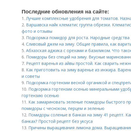
Последние обновления на сайте:
1.
Лучшие комплексные удобрения для томатов. Назн
2.
Варшавска найк клематис группа обрезки. Клематис
фото и отзывы
3.
Подкормка помидор для роста. Народные средства
4.
Сливовый джем на зиму. Общие правила, как варит
5.
Абхазская аджика с орехами и базиликом. Что тако
6.
Помидоры без специй на зиму. Вкусные маринованн
7.
Рецепт варенья из айвы простой. Как сварить нежн
8.
Как приготовить на зиму варенье из инжира. Варен
и советы
9.
Подкормка гортензии весной органикой и спецпреп
10.
Подкормка гортензии осенью минеральными удоб
гортензию осенью
11.
Как замариновать зеленые помидоры быстрого п
помидоры с чесноком, перцем и зеленью
12.
Помидоры соленые в банках на зиму 41 рецепт. Ка
банках? Простой рецепт без уксуса
13.
Причины выращивания лимона дома. Выращивание