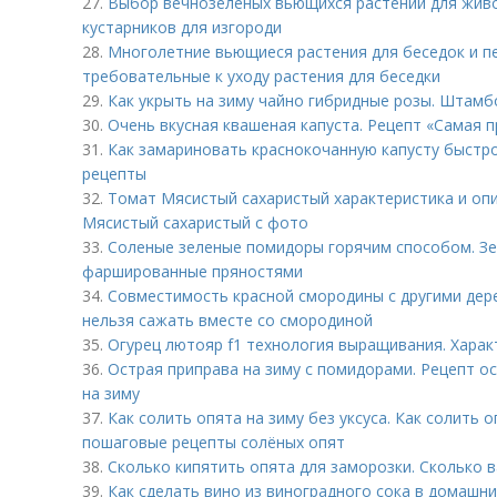
27.
Выбор вечнозеленых вьющихся растений для живо
кустарников для изгороди
28.
Многолетние вьющиеся растения для беседок и пе
требовательные к уходу растения для беседки
29.
Как укрыть на зиму чайно гибридные розы. Штам
30.
Очень вкусная квашеная капуста. Рецепт «Самая п
31.
Как замариновать краснокочанную капусту быстр
рецепты
32.
Томат Мясистый сахаристый характеристика и опи
Мясистый сахаристый с фото
33.
Соленые зеленые помидоры горячим способом. Зе
фаршированные пряностями
34.
Совместимость красной смородины с другими дере
нельзя сажать вместе со смородиной
35.
Огурец лютояр f1 технология выращивания. Харак
36.
Острая приправа на зиму с помидорами. Рецепт о
на зиму
37.
Как солить опята на зиму без уксуса. Как солить 
пошаговые рецепты солёных опят
38.
Сколько кипятить опята для заморозки. Сколько 
39.
Как сделать вино из виноградного сока в домашни