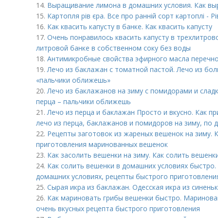
14.
Выращивание лимона в домашних условия. Как вы
15.
Картопля рів єра. Все про ранній сорт картоплі - Рі
16.
Как квасить капусту в банке. Как квасить капусту
17.
Очень понравилось квасить капусту в трехлитрово
литровой банке в собственном соку без воды
18.
Антимикробные свойства эфирного масла перечно
19.
Лечо из баклажан с томатной пастой. Лечо из бол
«пальчики оближешь»
20.
Лечо из баклажанов на зиму с помидорами и слад
перца – пальчики оближешь
21.
Лечо из перца и баклажан Просто и вкусно. Как п
лечо из перца, баклажанов и помидоров на зиму, по
22.
Рецепты заготовок из жареных вешенок на зиму. 
приготовления маринованных вешенок
23.
Как засолить вешенки на зиму. Как солить вешенки
24.
Как солить вешенки в домашних условиях быстро. 
домашних условиях, рецепты быстрого приготовления
25.
Сырая икра из баклажан. Одесская икра из синень
26.
Как мариновать грибы вешенки быстро. Маринова
очень вкусных рецепта быстрого приготовления