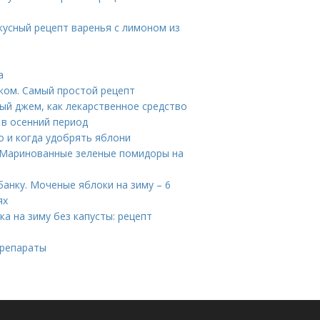
кусный рецепт варенья с лимоном из
а
оком. Самый простой рецепт
ный джем, как лекарственное средство
 в осенний период
 и когда удобрять яблони
 Маринованные зеленые помидоры на
банку. Моченые яблоки на зиму – 6
ях
а на зиму без капусты: рецепт
препараты