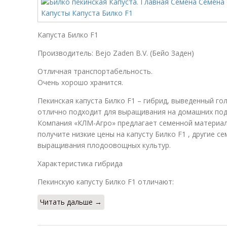
Капуста Билко F1
Производитель: Bejo Zaden B.V. (Бейо Заден)
Отличная транспортабельность.
Очень хорошо хранится.
Пекинская капуста Билко F1 – гибрид, выведенный го
отлично подходит для выращивания на домашних по
Компания «КЛМ-Агро» предлагает семенной материал 
получите низкие цены на капусту Билко F1 , другие с
выращивания плодоовощных культур.
Характеристика гибрида
Пекинскую капусту Билко F1 отличают:
Читать дальше →