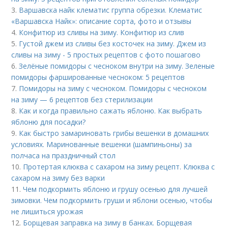
3.
Варшавска найк клематис группа обрезки. Клематис
«Варшавска Найк»: описание сорта, фото и отзывы
4.
Конфитюр из сливы на зиму. Конфитюр из слив
5.
Густой джем из сливы без косточек на зиму. Джем из
сливы на зиму - 5 простых рецептов с фото пошагово
6.
Зелёные помидоры с чесноком внутри на зиму. Зеленые
помидоры фаршированные чесноком: 5 рецептов
7.
Помидоры на зиму с чесноком. Помидоры с чесноком
на зиму — 6 рецептов без стерилизации
8.
Как и когда правильно сажать яблоню. Как выбрать
яблоню для посадки?
9.
Как быстро замариновать грибы вешенки в домашних
условиях. Маринованные вешенки (шампиньоны) за
полчаса на праздничный стол
10.
Протертая клюква с сахаром на зиму рецепт. Клюква с
сахаром на зиму без варки
11.
Чем подкормить яблоню и грушу осенью для лучшей
зимовки. Чем подкормить груши и яблони осенью, чтобы
не лишиться урожая
12.
Борщевая заправка на зиму в банках. Борщевая