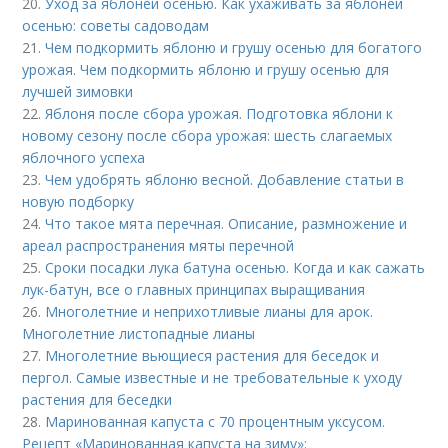
20.
Уход за яблоней осенью. Как ухаживать за яблоней
осенью: советы садоводам
21.
Чем подкормить яблоню и грушу осенью для богатого
урожая. Чем подкормить яблоню и грушу осенью для
лучшей зимовки
22.
Яблоня после сбора урожая. Подготовка яблони к
новому сезону после сбора урожая: шесть слагаемых
яблочного успеха
23.
Чем удобрять яблоню весной. Добавление статьи в
новую подборку
24.
Что такое мята перечная. Описание, размножение и
ареал распространения мяты перечной
25.
Сроки посадки лука батуна осенью. Когда и как сажать
лук-батун, все о главных принципах выращивания
26.
Многолетние и неприхотливые лианы для арок.
Многолетние листопадные лианы
27.
Многолетние вьющиеся растения для беседок и
пергол. Самые известные и не требовательные к уходу
растения для беседки
28.
Маринованная капуста с 70 процентным уксусом.
Рецепт «Маринованная капуста на зиму»: