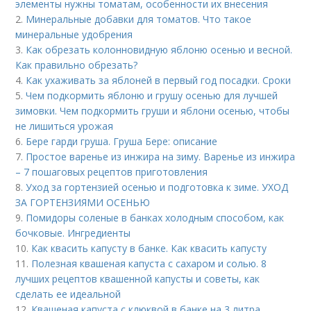
элементы нужны томатам, особенности их внесения
2.
Минеральные добавки для томатов. Что такое
минеральные удобрения
3.
Как обрезать колонновидную яблоню осенью и весной.
Как правильно обрезать?
4.
Как ухаживать за яблоней в первый год посадки. Сроки
5.
Чем подкормить яблоню и грушу осенью для лучшей
зимовки. Чем подкормить груши и яблони осенью, чтобы
не лишиться урожая
6.
Бере гарди груша. Груша Бере: описание
7.
Простое варенье из инжира на зиму. Варенье из инжира
– 7 пошаговых рецептов приготовления
8.
Уход за гортензией осенью и подготовка к зиме. УХОД
ЗА ГОРТЕНЗИЯМИ ОСЕНЬЮ
9.
Помидоры соленые в банках холодным способом, как
бочковые. Ингредиенты
10.
Как квасить капусту в банке. Как квасить капусту
11.
Полезная квашеная капуста с сахаром и солью. 8
лучших рецептов квашенной капусты и советы, как
сделать ее идеальной
12.
Квашеная капуста с клюквой в банке на 3 литра.