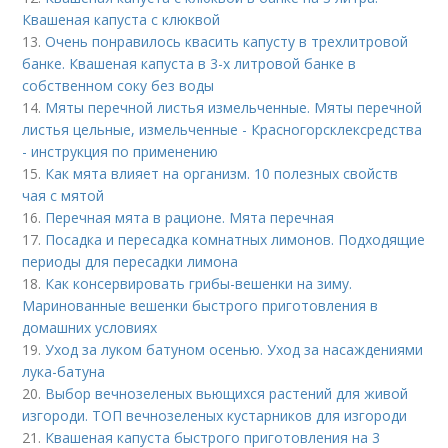
Квашеная капуста с клюквой
13.
Очень понравилось квасить капусту в трехлитровой
банке. Квашеная капуста в 3-х литровой банке в
собственном соку без воды
14.
Мяты перечной листья измельченные. Мяты перечной
листья цельные, измельченные - Красногорсклексредства
- инструкция по применению
15.
Как мята влияет на организм. 10 полезных свойств
чая с мятой
16.
Перечная мята в рационе. Мята перечная
17.
Посадка и пересадка комнатных лимонов. Подходящие
периоды для пересадки лимона
18.
Как консервировать грибы-вешенки на зиму.
Маринованные вешенки быстрого приготовления в
домашних условиях
19.
Уход за луком батуном осенью. Уход за насаждениями
лука-батуна
20.
Выбор вечнозеленых вьющихся растений для живой
изгороди. ТОП вечнозеленых кустарников для изгороди
21.
Квашеная капуста быстрого приготовления на 3