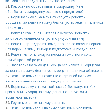
кишмиша: ингредиенты и приспособления
31.
Как осенью обрабатывать смородину. Чем
обработать смородину осенью от вредителей
32.
Борщ на зиму в банках без капусты рецепты.
Борщевая заправка на зиму без капусты: рецепт пальчики
оближешь
33.
Капуста квашеная быстрая с уксусом. Рецепты
заготовок квашеной капусты с уксусом на зиму
34.
Рецепт горлодера из помидоров с чесноком и перцем
без варки на зиму. Выбор и подготовка ингредиентов
35.
Рецепт лечо на зиму из перца и томатного сока.
Самый простой рецепт
36.
Заготовка на зиму для борща без капусты. Борщевая
заправка на зиму без капусты: рецепт пальчики оближешь
37.
Зеленые помидоры соленые с горчицей на зиму.
Рецепт соленых зеленых помидор с горчицей
38.
Борщ на зиму с томатной пастой без капусты. Как
приготовить борщ на зиму (рецепт с капустой и
томатной пастой)
39.
Груши моченые на зиму рецепты.
40.
Зеленые помидоры на зиму с хреном и чесноком.