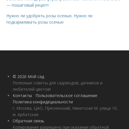
— пошаговый рецепт
Нужно ли удобрять розы осенью. Нужно ли
подкармливать розы осенью
© 2026 Мой сад
Полезные советы для садоводов, дачников и
любителей цветов!
Контакты
Пользовательское соглашение
Политика конфидециальности
г. Москва, ЦАО, Пресненский, Никитская М. улица 10,
м. Арбатская
Обратная связь
Копирование разрешено при указании обратной