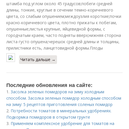
штамба под углом около 45 градусов;побеги средней
длины, тонкие, круглые в сечении темно-коричневого
цвета, со слабым опушением;междоузлия короткие;почки
красно-коричневого цвета, плотно прижаты к побегам,
опушенные;листья крупные, яйцевидной формы, с
городчатым краем, часто подняты вверх;нижняя сторона
листа густо опушена;черешок средней длины и толщины,
прилистники есть, ланцетовидной формы.Плоды
Читать дальше →
Последние обновления на сайте:
1.
Засолка зеленых помидоров на зиму холодным
способом. Засолка зеленых помидор холодным способом
на зиму: 5 рецептов приготовления соленых помидор
2.
Потребности томатов в минеральных удобрениях.
Подкормка помидоров в открытом грунте
3.
Применяем комплексное удобрение для томатов на