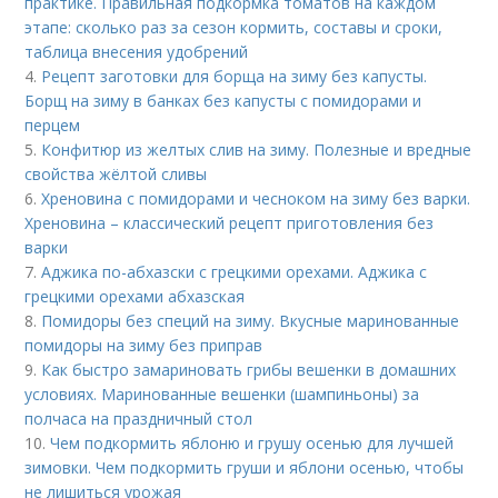
практике. Правильная подкормка томатов на каждом
этапе: сколько раз за сезон кормить, составы и сроки,
таблица внесения удобрений
4.
Рецепт заготовки для борща на зиму без капусты.
Борщ на зиму в банках без капусты с помидорами и
перцем
5.
Конфитюр из желтых слив на зиму. Полезные и вредные
свойства жёлтой сливы
6.
Хреновина с помидорами и чесноком на зиму без варки.
Хреновина – классический рецепт приготовления без
варки
7.
Аджика по-абхазски с грецкими орехами. Аджика с
грецкими орехами абхазская
8.
Помидоры без специй на зиму. Вкусные маринованные
помидоры на зиму без приправ
9.
Как быстро замариновать грибы вешенки в домашних
условиях. Маринованные вешенки (шампиньоны) за
полчаса на праздничный стол
10.
Чем подкормить яблоню и грушу осенью для лучшей
зимовки. Чем подкормить груши и яблони осенью, чтобы
не лишиться урожая