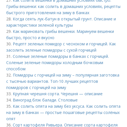
27.
Как солить вешенки в домашних условиях быстро.
Грибы вешенки: как солить в домашних условиях, рецепты
быстрого приготовления на зиму в банках
28.
Когда сеять лук-батун в открытый грунт. Описание и
характеристики зеленой культуры
29.
Как мариновать грибы вешенки. Маринуем вешенки
быстро, просто и вкусно
30.
Рецепт зеленых помидор с чесноком и горчицей. Как
засолить зеленые помидоры с сухой горчицей
31.
Соленые зеленые помидоры в банках с горчицей.
Соленые зеленые помидоры холодным бочковым
способом
32.
Помидоры с горчицей на зиму – популярная заготовка
с тысячью вариантов. Топ-10 лучших рецептов
помидоров с горчицей на зиму
33.
Крупная черешня сорта. Черешня — описание
34.
Виноград блэк балади. Столовые
35.
Как солить опята на зиму без уксуса. Как солить опята
на зиму в банках — простые пошаговые рецепты солёных
опят
36.
Сорт картофеля Ривьера. Описание сорта картофеля