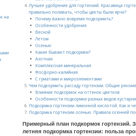
Лучшее удобрение для гортензий. Красавица горте
правильно поливать, чтобы цветы были ярче?
к на
Почему важно вовремя подкормить?
Особенности удобрения
Весной
Летом
Осенью
Какие бывают подкормки?
ными
Азотная
х
Комплексная минеральная
Фосфорно-калийная
С гуматами и микроэлементами
Чем подкормить рассаду гортензии. Общие реком
Влияние подкормок на оттенок цветков
Особенности подкормки разных видов кустарни
Подкормка гортензии лимонной кислотой. Как и ч
Подкормка гортензии осенью. Правила осенней по
Примерный план подкормок гортензий. З
летняя подкормка гортензии: польза пр