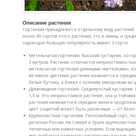
Описание растения
Гортензия принадлежит к отдельному виду растений.
около 80 сортов этого растения, это и лианы, и сред
садоводов большую популярность имеют 3 сорта:
Метельчатая гортензия. Высокий кустарник, кото
3 метров. Растение отличается неприхотливость
метельчатая гортензия длинными «метелками», ко
Активное цветение растения начинается в середин
белые бутоны, а ближе к осенним заморозкам их ц
Древовидная гортензия. Среднерослый кустарник.
1,5 м. Это неприхотливое растение, она устойчива
растения начинается в середине июня и продолжае
цвет соцветий может быть различным — от белог
Крупнолистная гортензия. Теплолюбивый сорт, п
регионах России. На Севере и Урале крупнолистна
тепличных или комнатных условиях. Если выращива
ему требуется надежное утепляющее укрытие. Кр