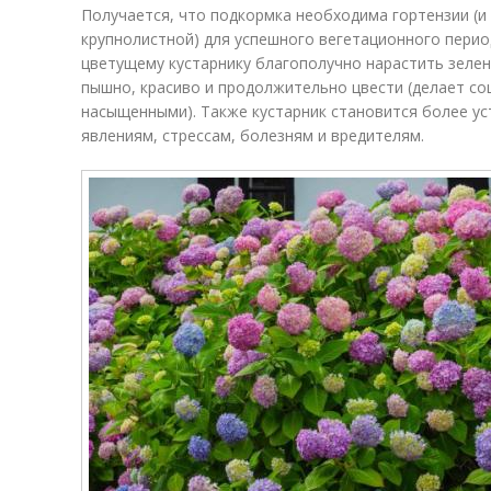
Получается, что подкормка необходима гортензии (и
крупнолистной) для успешного вегетационного перио
цветущему кустарнику благополучно нарастить зелену
пышно, красиво и продолжительно цвести (делает со
насыщенными). Также кустарник становится более у
явлениям, стрессам, болезням и вредителям.