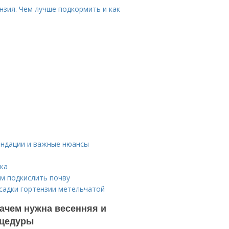
нзия. Чем лучше подкормить и как
ендации и важные нюансы
ка
ем подкислить почву
садки гортензии метельчатой
ачем нужна весенняя и
оцедуры