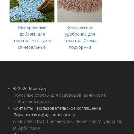
Минеральные
Комплексное
добавки для
удобрение для
томатов. Что такое
томатов. Схема
минеральные
подкормки
удобрения
помидоров от
рассады до сбора
урожая
© 2026 Мой сад
Полезные советы для садоводов, дачников и
любителей цветов!
Контакты
Пользовательское соглашение
Политика конфидециальности
г. Москва, ЦАО, Пресненский, Никитская М. улица 10,
м. Арбатская