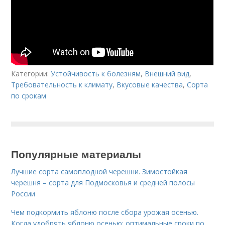
Категории:
Устойчивость к болезням
,
Внешний вид
,
Требовательность к климату
,
Вкусовые качества
,
Сорта
по срокам
Популярные материалы
Лучшие сорта самоплодной черешни. Зимостойкая
черешня – сорта для Подмосковья и средней полосы
России
Чем подкормить яблоню после сбора урожая осенью.
Когда удобрять яблоню осенью: оптимальные сроки по