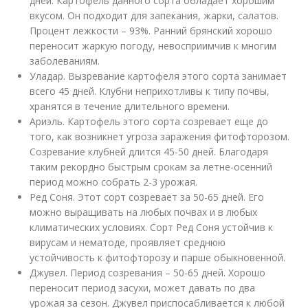
дней. Картофель данного сорта обладает хорошим
вкусом. Он подходит для запекания, жарки, салатов.
Процент лежкости – 93%. Ранний брянский хорошо
переносит жаркую погоду, невосприимчив к многим
заболеваниям.
Уладар. Вызревание картофеля этого сорта занимает
всего 45 дней. Клубни неприхотливы к типу почвы,
хранятся в течение длительного времени.
Ариэль. Картофель этого сорта созревает еще до
того, как возникнет угроза заражения фитофторозом.
Созревание клубней длится 45-50 дней. Благодаря
таким рекордно быстрым срокам за летне-осенний
период можно собрать 2-3 урожая.
Ред Соня. Этот сорт созревает за 50-65 дней. Его
можно выращивать на любых почвах и в любых
климатических условиях. Сорт Ред Соня устойчив к
вирусам и нематоде, проявляет среднюю
устойчивость к фитофторозу и парше обыкновенной.
Джувел. Период созревания – 50-65 дней. Хорошо
переносит период засухи, может давать по два
урожая за сезон. Джувел приспосабливается к любой