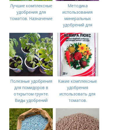
Лучшие комплексные
Методика
удобрения для
использования
томатов. Назначение
минеральных
удобрений для
томатов.
Минеральное
питание
Полезные удобрения
Какие комплексные
для помидоров в
удобрения
открытом грунте.
использовать для
Виды удобрений
томатов.
Традиционные
комплексные
удобрения для
помидор