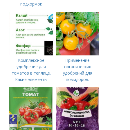
подкормок
Комплексное
Применение
удобрение для
органических
томатов в теплице.
удобрений для
Какие элементы
помидоров.
нужны томатам,
Органические
особенности их
удобрения для
внесения
томатов