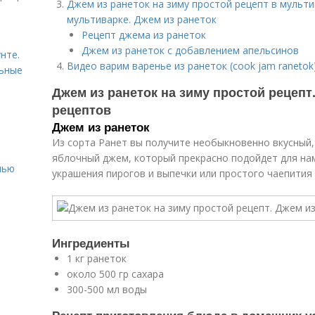
Джем из ранеток на зиму простой рецепт в мультив
мультиварке. Джем из ранеток
Рецепт джема из ранеток
Джем из ранеток с добавлением апельсинов
нте.
Видео варим варенье из ранеток (cook jam ranetok
льные
Джем из ранеток на зиму простой рецепт.
рецептов
Джем из ранеток
Из сорта Ранет вы получите необыкновенно вкусный,
яблочный джем, который прекрасно подойдет для нам
нью
украшения пирогов и выпечки или простого чаепития
Ингредиенты
1 кг ранеток
около 500 гр сахара
300-500 мл воды