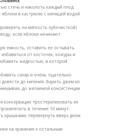
словиях
тью стечь и наколоть каждый плод
е яблоки в кастрюлю с кипящей водой
проверять на мягкость зубочисткой)
 воду, если яблоки начинают
ую емкость, оставить ее остывать.
 избавиться от косточек, кожуры и
збавить жидкостью, в которой
обавить сахар и очень тщательно
 довести до кипения. Варить джем из
омешивая, до желаемой консистенции
я консервации: простерилизовать их
 прокипятить в течение 10 минут.
ть крышками, перевернуть вверх дном
нки на хранение к остальным