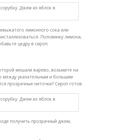
жевыжатого лимонного сока или
кристаллизоваться. Половинку лимона,
обавьте цедру в сироп.
которой мешали варево, возьмите на
лю между указательным и большим
тся прозрачные ниточки? Сироп готов.
ыходе получить прозрачный джем,