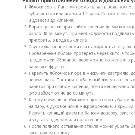
Рецепт приготовления блюда в домашних у
Яблоки сорта Ранетки промыть, дать воде полнос
зубочисткой или иголкой 1-2 раза. Сложить чисты
и довести до кипения.
Варить ранетки при слабом кипении до мягкости (
около 40-50 минут. При необходимости подливать
пригорать, а вода выкипела.
Спустя указанное время слить жидкость в отдельн
Проваренные яблоки протереть через сито, чтобы
плодоножек. Яблочное пюре можно по желанию ра
варились фрукты.
Перелить яблочное пюре в миску или кастрюлю, д
перемешать. Поставить яблочный джем на огонь и
ранеток при слабом кипении, почти непрерывно п
(это займет от 40 до 60 минут).
К тому времени необходимо приготовить банки дл
на пару, в духовке или в микроволновке, а крышки
Разлить кипящий джем по банкам доверху, заката
и укутать одеялом или полотенцем.
После полного остывания стекла можно убрать ба
заготовкам на зиму.