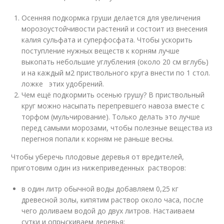
Осенняя подкормка груши делается для увеличения
морозоустойчивости растений и состоит из внесения
калия сульфата и суперфосфата. Чтобы ускорить
поступление нужных веществ к корням лучше
выкопать небольшие углубления (около 20 см вглубь)
и на каждый м2 приствольного круга внести по 1 стол.
ложке этих удобрений.
Чем ещё подкормить осенью грушу? В приствольный
круг можно насыпать перепревшего навоза вместе с
торфом (мульчирование). Только делать это лучше
перед самыми морозами, чтобы полезные вещества из
перегноя попали к корням не раньше весны.
Чтобы уберечь плодовые деревья от вредителей,
приготовим один из нижеприведенных растворов:
в один литр обычной воды добавляем 0,25 кг
древесной золы, кипятим раствор около часа, после
чего доливаем водой до двух литров. Настаиваем
сутки и опрыскиваем деревья;