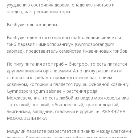
ухудшению состояния дерева, опадению листьев и
плодов, растрескивании коры.
Возбудитель ржавчины
Возбудителем этого опасного заболевания является
гриб-паразит Гимноспорангиум (Gymnosporangium
sabinae), представитель семейства Ржавчиновых грибов.
По типу питания этот гриб – биотроф, то есть питается
другими живыми организмами. А по циклу развития он
относится к грибам с промежуточным растением-
хозяином, которым и является груша. Основной хозяин у
Gymnosporangium sabinae – растения рода
Можжевельник, то есть любой из видов можжевельника
– казацкий, высокий, обыкновенный, красноплодный,
виргинский, западный, скальный и другие. ► РЖАВЧИНА
МОЖЖЕВЕЛЬНИКА
Мицелий паразита разрастается в тканях между клетками
хозяина. Разрастаясь, паразит образует споры, которые