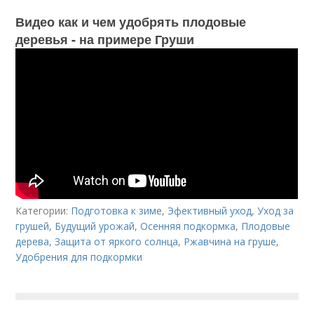
Видео как и чем удобрять плодовые
деревья - на примере Груши
Категории:
Подготовка к зиме
,
Эфективный уход
,
Уход за
грушей
,
Будущий урожай
,
Осенняя подкормка
,
Плодовые
дерева
,
Защита от яркого солнца
,
Ржавчина на груше
,
Удобрения для подкормки