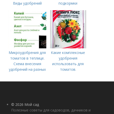
Виды удобрений
подкормки
Микроудобрения для
Какие комплексные
томатов в теплице.
удобрения
Схема внесения
использовать для
удобрений на разных
томатов.
этапах развития
Традиционные
помидоров
комплексные
удобрения для
помидор
© 2026 Мой сад
Полезные советы для садоводов, дачников и