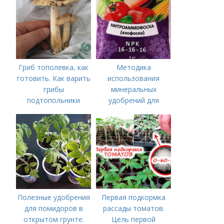
внесения
Гриб тополевка, как
Методика
готовить. Как варить
использования
грибы
минеральных
подтопольники
удобрений для
томатов.
Минеральное
питание
Полезные удобрения
Первая подкормка
для помидоров в
рассады томатов.
открытом грунте.
Цель первой