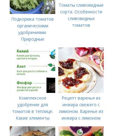
Томаты сливовидные
сорта. Особенности
сливовидных
Подкормка томатов
томатов
органическими
удобрениями.
Природные
удобрения для
подкормки "по листу"
Комплексное
Рецепт варенья из
удобрение для
инжира свежего с
томатов в теплице.
лимоном. Варенье из
Какие элементы
инжира с лимоном
нужны томатам,
особенности их