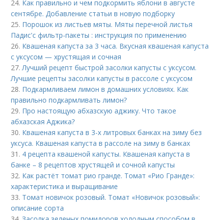
24.
Как правильно и чем подкормить яблони в августе
сентябре. Добавление статьи в новую подборку
25.
Порошок из листьев мяты. Мяты перечной листья
Падис'с фильтр-пакеты : инструкция по применению
26.
Квашеная капуста за 3 часа. Вкусная квашеная капуста
с уксусом — хрустящая и сочная
27.
Лучший рецепт быстрой засолки капусты с уксусом.
Лучшие рецепты засолки капусты в рассоле с уксусом
28.
Подкармливаем лимон в домашних условиях. Как
правильно подкармливать лимон?
29.
Про настоящую абхазскую аджику. Что такое
абхазская Аджика?
30.
Квашеная капуста в 3-х литровых банках на зиму без
уксуса. Квашеная капуста в рассоле на зиму в банках
31.
4 рецепта квашеной капусты. Квашеная капуста в
банке – 8 рецептов хрустящей и сочной капусты
32.
Как растёт томат рио гранде. Томат «Рио Гранде»:
характеристика и выращивание
33.
Томат новичок розовый. Томат «Новичок розовый»:
описание сорта
34.
Засолка зеленых помидоров холодным способом в