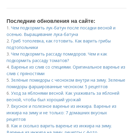
Последние обновления на сайте:
1.
Чем подкормить лук-батун после посадки весной и
осенью. Выращивание лука-батуна
2.
Гриб тополевка, как готовить. Как варить грибы
подтопольники
3.
Чем подкормить рассаду помидоров. Чем и как
подкормить рассаду томатов?
4.
Варенье из слив со специями. Оригинальное варенье из
слив с пряностями
5.
Зелёные помидоры с чесноком внутри на зиму. Зеленые
помидоры фаршированные чесноком: 5 рецептов
6.
Уход за яблонями весной. Как ухаживать за яблоней
весной, чтобы был хороший урожай
7.
Вкусное и полезное варенье из инжира. Варенье из
инжира на зиму и не только: 7 домашних вкусных
рецептов
8.
Как и сколько варить варенье из инжира на зиму.
Варенье из инжира на зиму, рецепты с фото