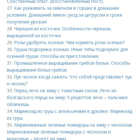
Собственный опыт. (Восстановленный пост).
27.
Как ухаживать за лимоном в горшке в домашних
условиях. Домашний лимон: уход за цитрусом и сроки
получения урожая
28.
Черешня из косточки. Особенности черешни,
выращенной из косточки
29.
Розы удобрять осенью. Чем кормить розы осенью?
30.
Груша подкормка осенью. Иные типы подкормок для
осенней груши: способы их приготовления
31.
Промышленное выращивание грибов белых. Способы
выращивания белых грибов
32.
Лук чеснок когда сажать. Что собой представляют лук
и чеснок?
33.
Перец лечо на зиму с томатным соком. Лечо из
болгарского перца на зиму: 5 рецептов лечо – пальчики
оближешь
34.
Мармелад из груш с апельсинами в духовке. Мармелад
из груш
35.
Маринованные зеленые помидоры на зиму с чесноком.
Маринованные зеленые помидоры с чесноком и
морковью – рецепт на зиму