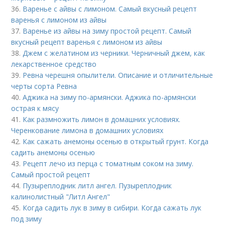
36.
Варенье с айвы с лимоном. Самый вкусный рецепт
варенья с лимоном из айвы
37.
Варенье из айвы на зиму простой рецепт. Самый
вкусный рецепт варенья с лимоном из айвы
38.
Джем с желатином из черники. Черничный джем, как
лекарственное средство
39.
Ревна черешня опылители. Описание и отличительные
черты сорта Ревна
40.
Аджика на зиму по-армянски. Аджика по-армянски
острая к мясу
41.
Как размножить лимон в домашних условиях.
Черенкование лимона в домашних условиях
42.
Как сажать анемоны осенью в открытый грунт. Когда
садить анемоны осенью
43.
Рецепт лечо из перца с томатным соком на зиму.
Самый простой рецепт
44.
Пузыреплодник литл ангел. Пузыреплодник
калинолистный "Литл Ангел"
45.
Когда садить лук в зиму в сибири. Когда сажать лук
под зиму