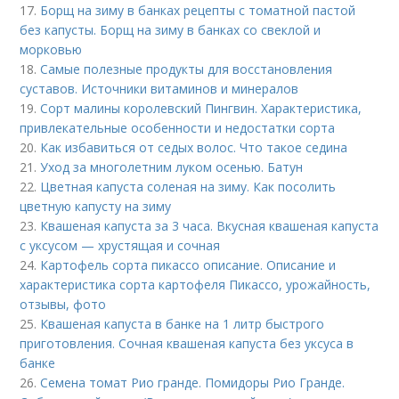
17.
Борщ на зиму в банках рецепты с томатной пастой
без капусты. Борщ на зиму в банках со свеклой и
морковью
18.
Самые полезные продукты для восстановления
суставов. Источники витаминов и минералов
19.
Сорт малины королевский Пингвин. Характеристика,
привлекательные особенности и недостатки сорта
20.
Как избавиться от седых волос. Что такое седина
21.
Уход за многолетним луком осенью. Батун
22.
Цветная капуста соленая на зиму. Как посолить
цветную капусту на зиму
23.
Квашеная капуста за 3 часа. Вкусная квашеная капуста
с уксусом — хрустящая и сочная
24.
Картофель сорта пикассо описание. Описание и
характеристика сорта картофеля Пикассо, урожайность,
отзывы, фото
25.
Квашеная капуста в банке на 1 литр быстрого
приготовления. Сочная квашеная капуста без уксуса в
банке
26.
Семена томат Рио гранде. Помидоры Рио Гранде.