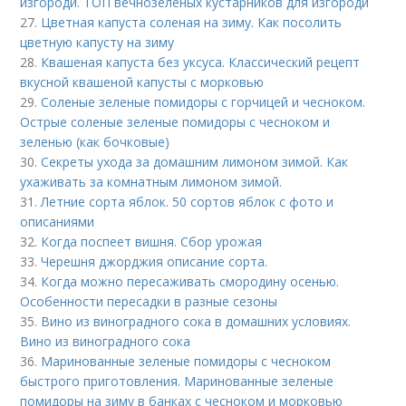
изгороди. ТОП вечнозеленых кустарников для изгороди
27.
Цветная капуста соленая на зиму. Как посолить
цветную капусту на зиму
28.
Квашеная капуста без уксуса. Классический рецепт
вкусной квашеной капусты с морковью
29.
Соленые зеленые помидоры с горчицей и чесноком.
Острые соленые зеленые помидоры с чесноком и
зеленью (как бочковые)
30.
Секреты ухода за домашним лимоном зимой. Как
ухаживать за комнатным лимоном зимой.
31.
Летние сорта яблок. 50 сортов яблок с фото и
описаниями
32.
Когда поспеет вишня. Сбор урожая
33.
Черешня джорджия описание сорта.
34.
Когда можно пересаживать смородину осенью.
Особенности пересадки в разные сезоны
35.
Вино из виноградного сока в домашних условиях.
Вино из виноградного сока
36.
Маринованные зеленые помидоры с чесноком
быстрого приготовления. Маринованные зеленые
помидоры на зиму в банках с чесноком и морковью