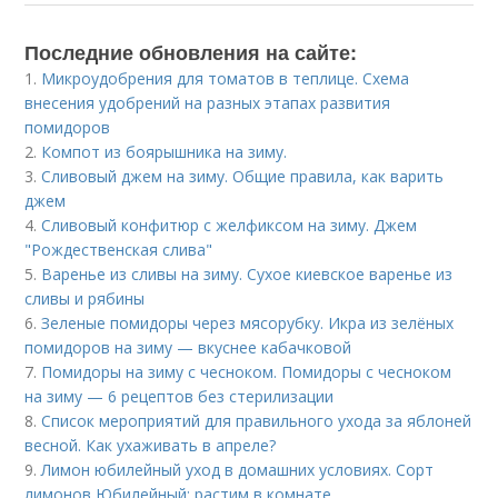
Последние обновления на сайте:
1.
Микроудобрения для томатов в теплице. Схема
внесения удобрений на разных этапах развития
помидоров
2.
Компот из боярышника на зиму.
3.
Сливовый джем на зиму. Общие правила, как варить
джем
4.
Сливовый конфитюр с желфиксом на зиму. Джем
"Рождественская слива"
5.
Варенье из сливы на зиму. Сухое киевское варенье из
сливы и рябины
6.
Зеленые помидоры через мясорубку. Икра из зелёных
помидоров на зиму — вкуснее кабачковой
7.
Помидоры на зиму с чесноком. Помидоры с чесноком
на зиму — 6 рецептов без стерилизации
8.
Список мероприятий для правильного ухода за яблоней
весной. Как ухаживать в апреле?
9.
Лимон юбилейный уход в домашних условиях. Сорт
лимонов Юбилейный: растим в комнате