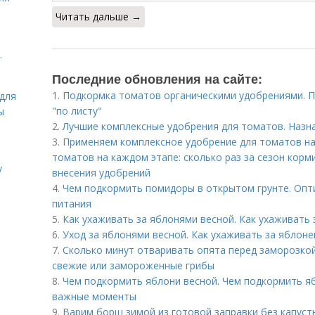
Читать дальше →
.
Последние обновления на сайте:
1.
Подкормка томатов органическими удобрениями. 
для
"по листу"
ы
2.
Лучшие комплексные удобрения для томатов. Назн
3.
Применяем комплексное удобрение для томатов на
томатов на каждом этапе: сколько раз за сезон корми
у
внесения удобрений
4.
Чем подкормить помидоры в открытом грунте. Оп
питания
5.
Как ухаживать за яблонями весной. Как ухаживать 
6.
Уход за яблонями весной. Как ухаживать за яблон
7.
Сколько минут отваривать опята перед заморозкой
свежие или замороженные грибы
8.
Чем подкормить яблони весной. Чем подкормить я
важные моменты
9.
Варим борщ зимой из готовой заправки без капуст