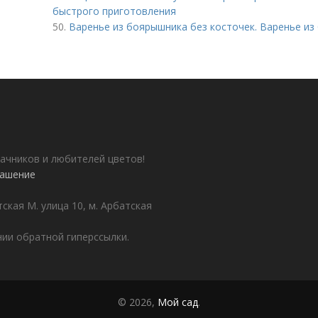
быстрого приготовления
50.
Варенье из боярышника без косточек. Варенье и
ачников и любителей цветов!
лашение
ская М. улица 10, м. Арбатская
ии обратной гиперссылки.
© 2026,
Мой сад
.