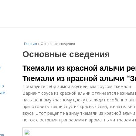
Главная
»
Основные сведения
Основные сведения
Ткемали из красной алычи ре
и
Ткемали из красной алычи “З
ню
Побалуйте себя зимой вкуснейшим соусом ткемали –
нам
Вариант соуса из красной алычи отличается нежным 
насыщенному красному цвету выглядит особенно апп
приготовить такой соус из красных слив, желательно 
вкуса. Этот рецепт на зиму ткемали из красной алычи
ноток с острыми приправами и ароматными травами 
ля