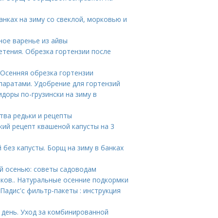
анках на зиму со свеклой, морковью и
ное варенье из айвы
етения. Обрезка гортензии после
 Осенняя обрезка гортензии
паратами. Удобрение для гортензий
доры по-грузински на зиму в
тва редьки и рецепты
кий рецепт квашеной капусты на 3
 без капусты. Борщ на зиму в банках
ей осенью: советы садоводам
ков.. Натуральные осенние подкормки
Падис'с фильтр-пакеты : инструкция
 день. Уход за комбинированной