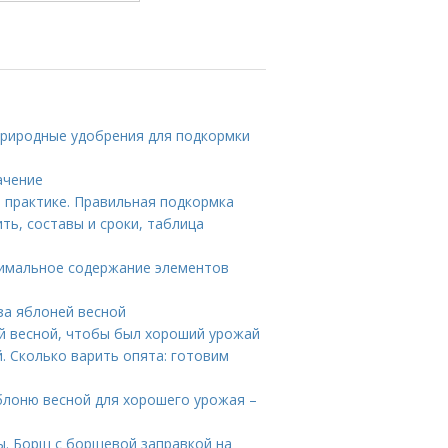
Природные удобрения для подкормки
ачение
 практике. Правильная подкормка
ть, составы и сроки, таблица
тимальное содержание элементов
за яблоней весной
ей весной, чтобы был хороший урожай
. Сколько варить опята: готовим
блоню весной для хорошего урожая –
ы. Борщ с борщевой заправкой на