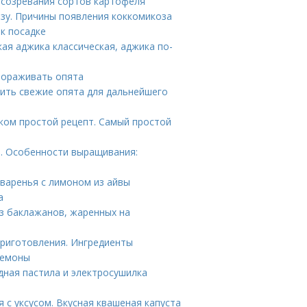
 созревания сортов картофеля
зу. Причины появления коккомикоза
к посадке
ая аджика классическая, аджика по-
мораживать опята
рить свежие опята для дальнейшего
оком простой рецепт. Самый простой
а. Особенности выращивания:
 варенья с лимоном из айвы
а
из баклажанов, жаренных на
риготовления. Ингредиенты
немоны
дная пастила и электросушилка
 с уксусом. Вкусная квашеная капуста