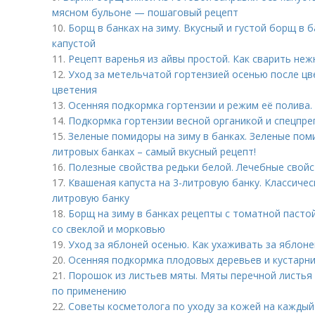
мясном бульоне — пошаговый рецепт
10.
Борщ в банках на зиму. Вкусный и густой борщ в б
капустой
11.
Рецепт варенья из айвы простой. Как сварить неж
12.
Уход за метельчатой гортензией осенью после цв
цветения
13.
Осенняя подкормка гортензии и режим её полива.
14.
Подкормка гортензии весной органикой и спецпре
15.
Зеленые помидоры на зиму в банках. Зеленые поми
литровых банках – самый вкусный рецепт!
16.
Полезные свойства редьки белой. Лечебные свойс
17.
Квашеная капуста на 3-литровую банку. Классичес
литровую банку
18.
Борщ на зиму в банках рецепты с томатной пастой
со свеклой и морковью
19.
Уход за яблоней осенью. Как ухаживать за яблон
20.
Осенняя подкормка плодовых деревьев и кустарни
21.
Порошок из листьев мяты. Мяты перечной листья 
по применению
22.
Советы косметолога по уходу за кожей на каждый