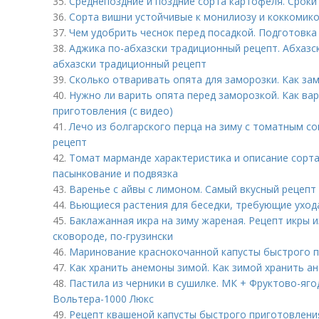
35.
Среднепоздние и поздние сорта картофеля. Сроки
36.
Сорта вишни устойчивые к монилиозу и коккомико
37.
Чем удобрить чеснок перед посадкой. Подготовка 
38.
Аджика по-абхазски традиционный рецепт. Абхазск
абхазски традиционный рецепт
39.
Сколько отваривать опята для заморозки. Как за
40.
Нужно ли варить опята перед заморозкой. Как ва
приготовления (с видео)
41.
Лечо из болгарского перца на зиму с томатным с
рецепт
42.
Томат марманде характеристика и описание сорт
пасынкование и подвязка
43.
Варенье с айвы с лимоном. Самый вкусный рецепт
44.
Вьющиеся растения для беседки, требующие уход
45.
Баклажанная икра на зиму жареная. Рецепт икры 
сковороде, по-грузински
46.
Маринование краснокочанной капусты быстрого п
47.
Как хранить анемоны зимой. Как зимой хранить а
48.
Пастила из черники в сушилке. МК + Фруктово-яго
Вольтера-1000 Люкс
49.
Рецепт квашеной капусты быстрого приготовления