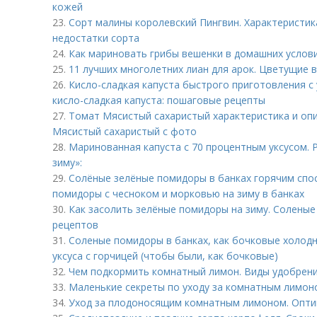
кожей
23.
Сорт малины королевский Пингвин. Характеристик
недостатки сорта
24.
Как мариновать грибы вешенки в домашних услов
25.
11 лучших многолетних лиан для арок. Цветущие 
26.
Кисло-сладкая капуста быстрого приготовления 
кисло-сладкая капуста: пошаговые рецепты
27.
Томат Мясистый сахаристый характеристика и опи
Мясистый сахаристый с фото
28.
Маринованная капуста с 70 процентным уксусом. 
зиму»:
29.
Солёные зелёные помидоры в банках горячим сп
помидоры с чесноком и морковью на зиму в банках
30.
Как засолить зелёные помидоры на зиму. Солены
рецептов
31.
Соленые помидоры в банках, как бочковые холод
уксуса с горчицей (чтобы были, как бочковые)
32.
Чем подкормить комнатный лимон. Виды удобрени
33.
Маленькие секреты по уходу за комнатным лимон
34.
Уход за плодоносящим комнатным лимоном. Опти