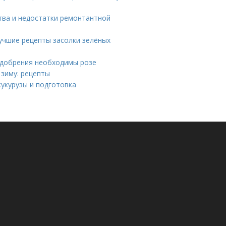
тва и недостатки ремонтантной
учшие рецепты засолки зелёных
 удобрения необходимы розе
 зиму: рецепты
кукурузы и подготовка