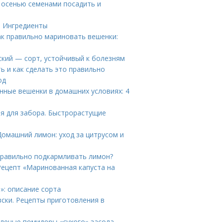
н осенью семенами посадить и
л. Ингредиенты
ак правильно мариновать вешенки:
ский — сорт, устойчивый к болезням
ь и как сделать это правильно
од
нные вешенки в домашних условиях: 4
я для забора. Быстрорастущие
Домашний лимон: уход за цитрусом и
правильно подкармливать лимон?
Рецепт «Маринованная капуста на
»: описание сорта
зски. Рецепты приготовления в
леные помидоры «сухого» засола,