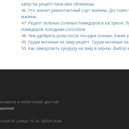
капусты: рецепт пальчики оближешь
46.
Что значит ремонтантный сорт малины. Достоинс
малины
47.
Рецепт зеленых соленых помидоров в кастрюле. Л
помидоров холодным способом
48.
Чем удобрять розы после посадки осенью. Какие
49.
Груши моченые на зиму рецепт. Груши моченые на
50.
Как заморозить кукурузу на зиму в зернах. Выбор 
ачников и любителей цветов!
лашение
ская М. улица 10, м. Арбатская