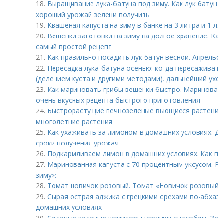
18.
Выращивание лука-батуна под зиму. Как лук бату
хороший урожай зелени получить
19.
Квашеная капуста на зиму в банке на 3 литра и 1 
20.
Вешенки заготовки на зиму на долгое хранение. К
самый простой рецепт
21.
Как правильно посадить лук батун весной. Апрель
22.
Пересадка лука-батуна осенью: когда пересаживат
(делением куста и другими методами), дальнейший ух
23.
Как мариновать грибы вешенки быстро. Маринова
очень вкусных рецепта быстрого приготовления
24.
Быстрорастущие вечнозеленые вьющиеся растени
многолетние растения
25.
Как ухаживать за лимоном в домашних условиях. 
сроки получения урожая
26.
Подкармливаем лимон в домашних условиях. Как 
27.
Маринованная капуста с 70 процентным уксусом. 
зиму»:
28.
Томат новичок розовый. Томат «Новичок розовый
29.
Сырая острая аджика с грецкими орехами по-абха
домашних условиях
30.
Соленые зеленые помидоры горячим способом. Зе