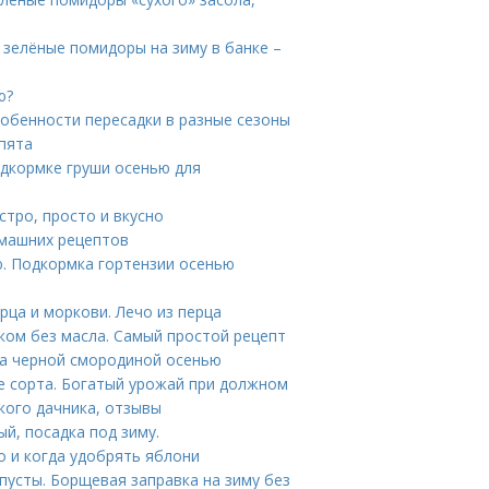
 зелёные помидоры на зиму в банке –
ю?
обенности пересадки в разные сезоны
пята
одкормке груши осенью для
тро, просто и вкусно
омашних рецептов
. Подкормка гортензии осенью
рца и моркови. Лечо из перца
оком без масла. Самый простой рецепт
за черной смородиной осенью
е сорта. Богатый урожай при должном
кого дачника, отзывы
й, посадка под зиму.
 и когда удобрять яблони
пусты. Борщевая заправка на зиму без