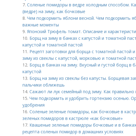
7.
Соленые помидоры в ведре холодным способом. Ка
(ведре) на зиму, как бочковые
8.
Чем подкормить яблони весной. Чем подкормить я
важные моменты
9.
Японский Трюфель томат. Описание и характеристи
10.
Борщ на зиму в банках с капустой и томатной паст
капустой и томатной пастой
11.
Рецепт заготовки для борща с томатной пастой и 
зиму из свеклы с капустой, морковью и томатной пас
12.
Борщ в банках на зиму. Вкусный и густой борщ в б
капустой
13.
Борщ на зиму из свеклы без капусты. Борщевая за
пальчики оближешь
14.
Сажают ли лук семейный под зиму. Как правильно 
15.
Чем подкормить и удобрить гортензию осенью. Ор
удобрения
16.
Соленые зеленые помидоры, как бочковые в каст
зеленых помидоров в кастрюле «как бочковые»
17.
Квашеные зеленые помидоры бочковые и в банках
рецепта соленых помидор в домашних условиях