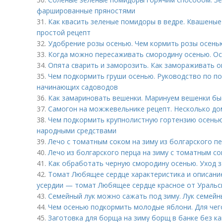
фаршированные пряностями
31.
Как квасить зеленые помидоры в ведре. Квашеные
простой рецепт
32.
Удобрение розы осенью. Чем кормить розы осень
33.
Когда можно пересаживать смородину осенью. Ос
34.
Опята сварить и заморозить. Как замораживать о
35.
Чем подкормить груши осенью. Руководство по п
начинающих садоводов
36.
Как замариновать вешенки. Маринуем вешенки быс
37.
Самогон на можжевельнике рецепт. Несколько д
38.
Чем подкормить крупнолистную гортензию осенью
народными средствами
39.
Лечо с томатным соком на зиму из болгарского пе
40.
Лечо из болгарского перца на зиму с томатным с
41.
Как обработать черную смородину осенью. Уход 
42.
Томат Любящее сердце характеристика и описани
усердии — томат Любящее сердце красное от Уральс
43.
Семейный лук можно сажать под зиму. Лук семейны
44.
Чем осенью подкормить молодые яблони. Для чего
45.
Заготовка для борща на зиму борщ в банке без ка