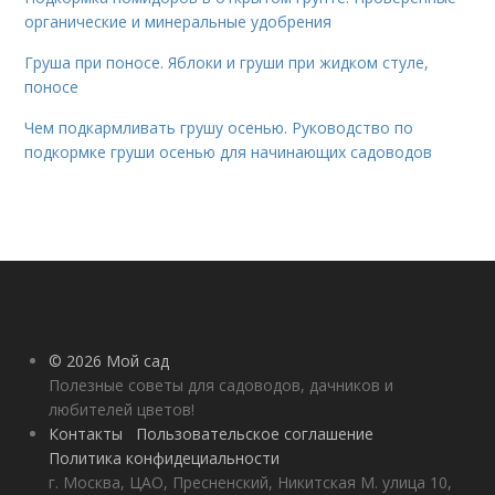
органические и минеральные удобрения
Груша при поносе. Яблоки и груши при жидком стуле,
поносе
Чем подкармливать грушу осенью. Руководство по
подкормке груши осенью для начинающих садоводов
© 2026 Мой сад
Полезные советы для садоводов, дачников и
любителей цветов!
Контакты
Пользовательское соглашение
Политика конфидециальности
г. Москва, ЦАО, Пресненский, Никитская М. улица 10,