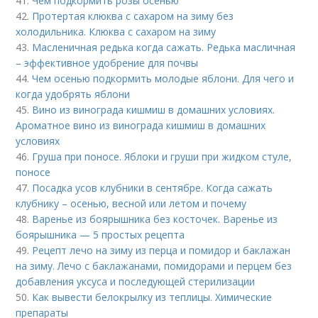
41.
Чем подкормить розы осенью
42.
Протертая клюква с сахаром на зиму без
холодильника. Клюква с сахаром на зиму
43.
Масленичная редька когда сажать. Редька масличная
– эффективное удобрение для почвы
44.
Чем осенью подкормить молодые яблони. Для чего и
когда удобрять яблони
45.
Вино из винограда кишмиш в домашних условиях.
Ароматное вино из винограда кишмиш в домашних
условиях
46.
Груша при поносе. Яблоки и груши при жидком стуле,
поносе
47.
Посадка усов клубники в сентябре. Когда сажать
клубнику – осенью, весной или летом и почему
48.
Варенье из боярышника без косточек. Варенье из
боярышника — 5 простых рецепта
49.
Рецепт лечо на зиму из перца и помидор и баклажан
на зиму. Лечо с баклажанами, помидорами и перцем без
добавления уксуса и последующей стерилизации
50.
Как вывести белокрылку из теплицы. Химические
препараты