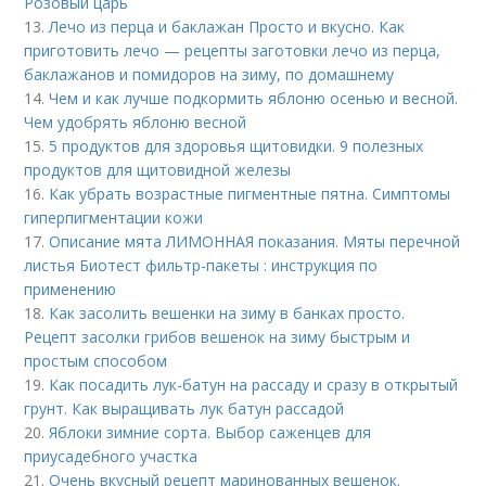
Розовый царь
13.
Лечо из перца и баклажан Просто и вкусно. Как
приготовить лечо — рецепты заготовки лечо из перца,
баклажанов и помидоров на зиму, по домашнему
14.
Чем и как лучше подкормить яблоню осенью и весной.
Чем удобрять яблоню весной
15.
5 продуктов для здоровья щитовидки. 9 полезных
продуктов для щитовидной железы
16.
Как убрать возрастные пигментные пятна. Симптомы
гиперпигментации кожи
17.
Описание мята ЛИМОННАЯ показания. Мяты перечной
листья Биотест фильтр-пакеты : инструкция по
применению
18.
Как засолить вешенки на зиму в банках просто.
Рецепт засолки грибов вешенок на зиму быстрым и
простым способом
19.
Как посадить лук-батун на рассаду и сразу в открытый
грунт. Как выращивать лук батун рассадой
20.
Яблоки зимние сорта. Выбор саженцев для
приусадебного участка
21.
Очень вкусный рецепт маринованных вешенок.