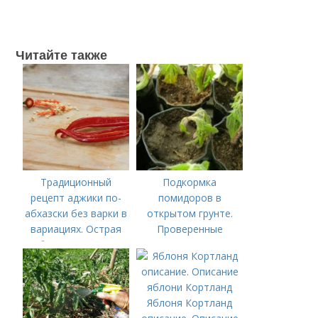
Читайте также
Традиционный
Подкормка
рецепт аджики по-
помидоров в
абхазски без варки в
открытом грунте.
вариациях. Острая
Проверенные
абхазская аджика
органические и
без варки
минеральные
удобрения
Яблоня Кортланд