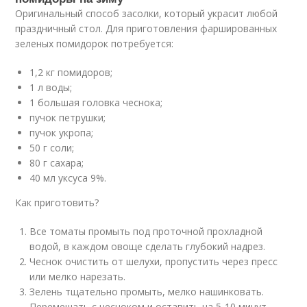
Оригинальный способ засолки, который украсит любой
праздничный стол. Для приготовления фаршированных
зеленых помидорок потребуется:
1,2 кг помидоров;
1 л воды;
1 большая головка чеснока;
пучок петрушки;
пучок укропа;
50 г соли;
80 г сахара;
40 мл уксуса 9%.
Как приготовить?
Все томаты промыть под проточной прохладной
водой, в каждом овоще сделать глубокий надрез.
Чеснок очистить от шелухи, пропустить через пресс
или мелко нарезать.
Зелень тщательно промыть, мелко нашинковать.
Перемешать с чесноком и оставить на 5-10 минут,