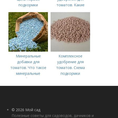
подкормки
томатов. Какие
средства
используются для
культуры
Минеральные
Комплексное
добавки для
удобрение для
томатов. Что такое
томатов. Схема
минеральные
подкормки
удобрения
помидоров от
рассады до сбора
урожая
© 2026 Мой сад
Полезные советы для садоводов, дачников и