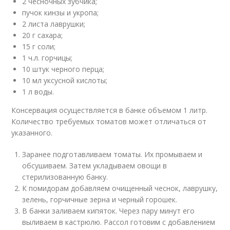
2 чесночных зубчика;
пучок кинзы и укропа;
2 листа лаврушки;
20 г сахара;
15 г соли;
1 ч.л. горчицы;
10 штук черного перца;
10 мл уксусной кислоты;
1 л воды.
Консервация осуществляется в банке объемом 1 литр.
Количество требуемых томатов может отличаться от
указанного.
Заранее подготавливаем томаты. Их промываем и
обсушиваем. Затем укладываем овощи в
стерилизованную банку.
К помидорам добавляем очищенный чеснок, лаврушку,
зелень, горчичные зерна и черный горошек.
В банки заливаем кипяток. Через пару минут его
выливаем в кастрюлю. Рассол готовим с добавлением