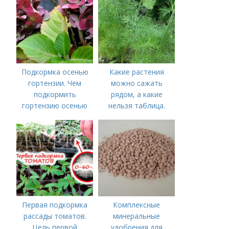
Подкормка осенью
Какие растения
гортензии. Чем
можно сажать
подкормить
рядом, а какие
гортензию осенью
нельзя таблица.
Хорошие соседи
Первая подкормка
Комплексные
рассады томатов.
минеральные
Цель первой
удобрения для