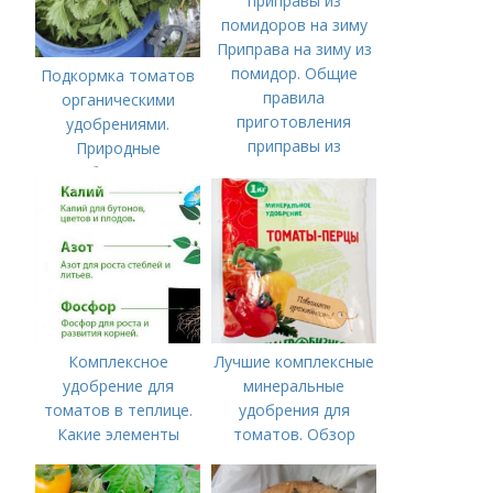
Приправа на зиму из
помидор. Общие
Подкормка томатов
правила
органическими
приготовления
удобрениями.
приправы из
Природные
помидоров на зиму
удобрения для
подкормки "по листу"
Комплексное
Лучшие комплексные
удобрение для
минеральные
томатов в теплице.
удобрения для
Какие элементы
томатов. Обзор
нужны томатам,
лучших минеральных
особенности их
удобрений для