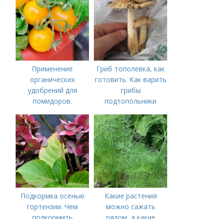
внесения
томатов: правила
внесения в почву
Применение
Гриб тополевка, как
органических
готовить. Как варить
удобрений для
грибы
помидоров.
подтопольники
Органические
удобрения для
томатов
Подкормка осенью
Какие растения
гортензии. Чем
можно сажать
подкормить
рядом, а какие