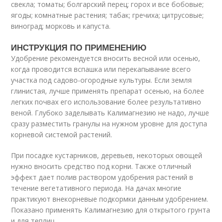
свекла; томаты; болгарский перец; горох и все бобовые;
ягоды; комнатные растения; табак; гречиха; цитрусовые;
виноград; морковь и капуста.
ИНСТРУКЦИЯ ПО ПРИМЕНЕНИЮ
Удобрение рекомендуется вносить весной или осенью,
когда проводится вспашка или перекапывание всего
участка под садово-огородные культуры. Если земля
глинистая, лучше применять препарат осенью, на более
легких почвах его использование более результативно
веной. Глубоко заделывать Калимагнезию не надо, лучше
сразу разместить гранулы на нужном уровне для доступа
корневой системой растений.
При посадке кустарников, деревьев, некоторых овощей
нужно вносить средство под корни. Также отличный
эффект дает полив раствором удобрения растений в
течение вегетативного периода. На дачах многие
практикуют внекорневые подкормки данным удобрением.
Показано применять Калимагнезию для открытого грунта
и для теплиц.