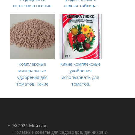
гортензию осенью
нельзя таблица.
Хорошие соседи
Комплексные
Какие комплексные
минеральные
удобрения
удобрения для
использовать для
томатов. Какие
томатов.
средства
Традиционные
используются для
комплексные
культуры
удобрения для
помидор
© 2026 Мой сад
Полезные советы для садоводов, дачников и