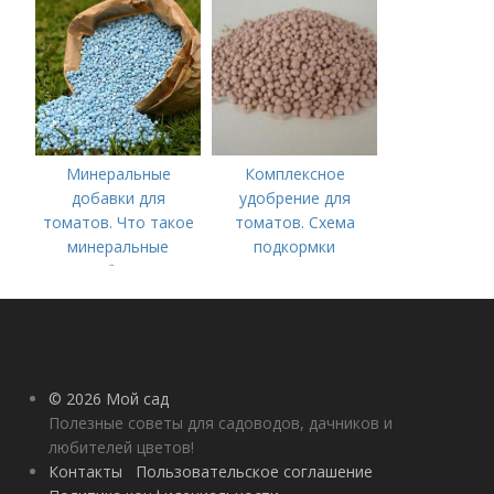
Минеральное
питание
Минеральные
Комплексное
добавки для
удобрение для
томатов. Что такое
томатов. Схема
минеральные
подкормки
удобрения
помидоров от
рассады до сбора
урожая
© 2026 Мой сад
Полезные советы для садоводов, дачников и
любителей цветов!
Контакты
Пользовательское соглашение