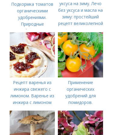
уксуса на зиму. Лечо
Подкормка томатов
без уксуса и масла на
органическими
зиму: простейший
удобрениями.
рецепт великолепной
Природные
закуски
удобрения для
подкормки "по листу"
Рецепт варенья из
Применение
инжира свежего с
органических
лимоном. Варенье из
удобрений для
инжира с лимоном
помидоров.
Органические
удобрения для
томатов