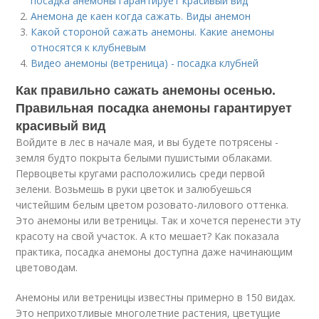
посадка анемоны гарантирует красивый вид
Анемона де каен когда сажать. Виды анемон
Какой стороной сажать анемоны. Какие анемоны
относятся к клубневым
Видео анемоны (ветреница) - посадка клубней
Как правильно сажать анемоны осенью.
Правильная посадка анемоны гарантирует
красивый вид
Войдите в лес в начале мая, и вы будете потрясены -
земля будто покрыта белыми пушистыми облаками.
Первоцветы кругами расположились среди первой
зелени. Возьмешь в руки цветок и залюбуешься
чистейшим белым цветом розовато-лилового оттенка.
Это анемоны или ветреницы. Так и хочется перенести эту
красоту на свой участок. А кто мешает? Как показала
практика, посадка анемоны доступна даже начинающим
цветоводам.
Анемоны или ветреницы известны примерно в 150 видах.
Это неприхотливые многолетние растения, цветущие