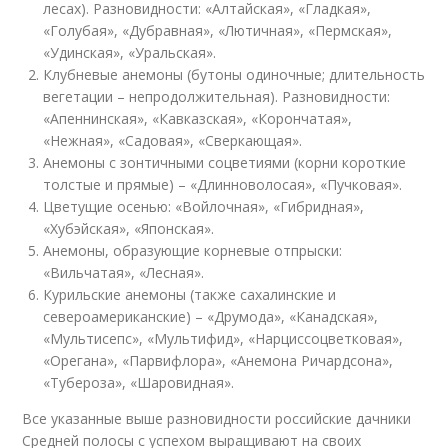
лесах). Разновидности: «Алтайская», «Гладкая»,
«Голубая», «Дубравная», «Лютичная», «Пермская»,
«Удинская», «Уральская».
Клубневые анемоны (бутоны одиночные; длительность
вегетации – непродолжительная). Разновидности:
«Апеннинская», «Кавказская», «Корончатая»,
«Нежная», «Садовая», «Сверкающая».
Анемоны с зонтичными соцветиями (корни короткие
толстые и прямые) – «Длинноволосая», «Пучковая».
Цветущие осенью: «Войлочная», «Гибридная»,
«Хубэйская», «Японская».
Анемоны, образующие корневые отпрыски:
«Вильчатая», «Лесная».
Курильские анемоны (также сахалинские и
североамериканские) – «Друмода», «Канадская»,
«Мультисепс», «Мультифид», «Нарциссоцветковая»,
«Орегана», «Парвифлора», «Анемона Ричардсона»,
«Тубероза», «Шаровидная».
Все указанные выше разновидности российские дачники
Средней полосы с успехом выращивают на своих