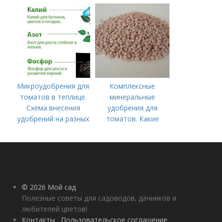
Хорошие соседи
Микроудобрения для
Комплексные
томатов в теплице.
минеральные
Схема внесения
удобрения для
удобрений на разных
томатов. Какие
этапах развития
средства
помидоров
используются для
культуры
© 2026 Мой сад
Полезные советы для садоводов, дачников и
любителей цветов!
Контакты
Пользовательское соглашение