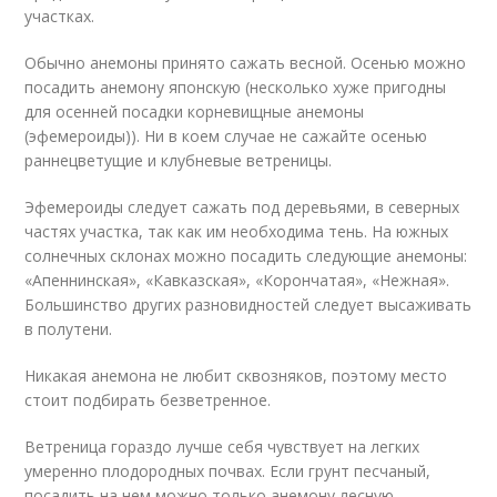
участках.
Обычно анемоны принято сажать весной. Осенью можно
посадить анемону японскую (несколько хуже пригодны
для осенней посадки корневищные анемоны
(эфемероиды)). Ни в коем случае не сажайте осенью
раннецветущие и клубневые ветреницы.
Эфемероиды следует сажать под деревьями, в северных
частях участка, так как им необходима тень. На южных
солнечных склонах можно посадить следующие анемоны:
«Апеннинская», «Кавказская», «Корончатая», «Нежная».
Большинство других разновидностей следует высаживать
в полутени.
Никакая анемона не любит сквозняков, поэтому место
стоит подбирать безветренное.
Ветреница гораздо лучше себя чувствует на легких
умеренно плодородных почвах. Если грунт песчаный,
посадить на нем можно только анемону лесную.