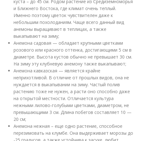
куста – до 45 см. Родом растение из Средиземноморья
и Ближнего Востока, где климат очень теплый.
Именно поэтому цветок чувствителен даже к
небольшим похолоданиям. Чаще всего данный вид
анемоны выращивают в теплицах, а также
выкапывают на зиму;
Анемона садовая — обладает крупными цветками
розового или красного оттенка, достигающими 5 см в
диаметре. Высота кустов обычно не превышает 30 см.
На зиму эту клубневую анемону также выкапывают;
Анемона кавказская — является крайне
неприхотливой. В отличие от прошлых видов, она не
нуждается в выкапывании на зиму. Частый полив
растению тоже не нужен, а расти оно способно даже
на открытой местности. Отличается культура
нежными лилово-голубыми цветками, диаметром, не
превышающими 3 см. Длина побегов составляет 10 —
20 см;
Анемона нежная – еще одно растение, способное
перезимовать на клумбе. Она выдерживает морозы до
-25 градусов, а также устойчива к засухе, любит