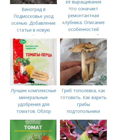
Что означает
Виноград в
ремонтантная
Подмосковье уход
клубника. Описание
осенью. Добавление
особенностей
статьи в новую
ремонтантной
подборку
земляники и правил
её выращивания
Лучшие комплексные
Гриб тополевка, как
минеральные
готовить. Как варить
удобрения для
грибы
томатов. Обзор
подтопольники
лучших минеральных
удобрений для
томатов: правила
внесения в почву