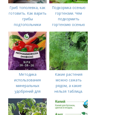
Гриб тополевка, как
Подкормка осенью
готовить. Как варить
гортензии. Чем
грибы
подкормить
подтопольники
гортензию осенью
Методика
Какие растения
использования
можно сажать
минеральных
рядом, а какие
удобрений для
нельзя таблица.
томатов.
Хорошие соседи
Минеральное
питание