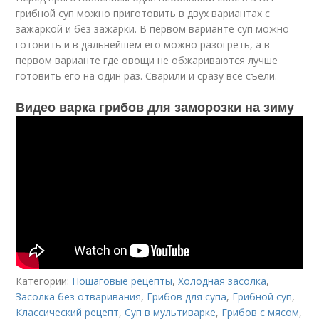
грибной суп можно приготовить в двух вариантах с
зажаркой и без зажарки. В первом варианте суп можно
готовить и в дальнейшем его можно разогреть, а в
первом варианте где овощи не обжариваются лучше
готовить его на один раз. Сварили и сразу всё съели.
Видео варка грибов для заморозки на зиму
Категории:
Пошаговые рецепты
,
Холодная засолка
,
Засолка без отваривания
,
Грибов для супа
,
Грибной суп
,
Классический рецепт
,
Суп в мультиварке
,
Грибов с мясом
,