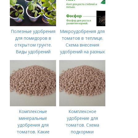
Полезные удобрения
Микроудобрения для
для помидоров в
томатов в теплице.
открытом грунте.
Схема внесения
Виды удобрений
удобрений на разных
этапах развития
помидоров
Комплексные
Комплексное
минеральные
удобрение для
удобрения для
томатов. Схема
томатов. Какие
подкормки