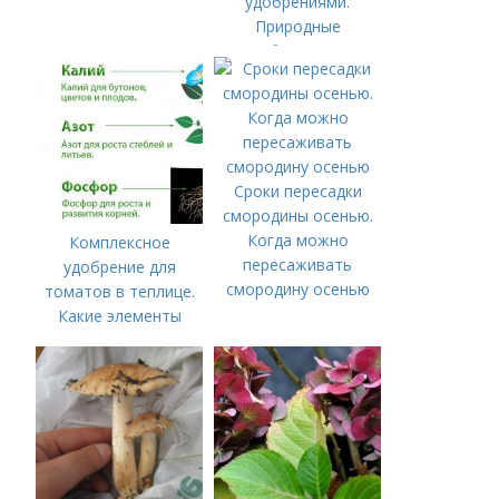
удобрениями.
Природные
удобрения для
подкормки "по листу"
Сроки пересадки
смородины осенью.
Когда можно
Комплексное
пересаживать
удобрение для
смородину осенью
томатов в теплице.
Какие элементы
нужны томатам,
особенности их
внесения