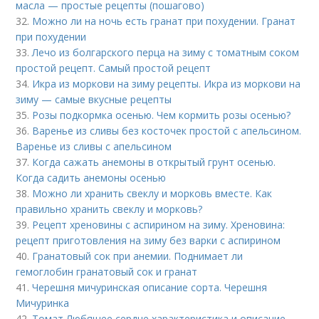
масла — простые рецепты (пошагово)
32.
Можно ли на ночь есть гранат при похудении. Гранат
при похудении
33.
Лечо из болгарского перца на зиму с томатным соком
простой рецепт. Самый простой рецепт
34.
Икра из моркови на зиму рецепты. Икра из моркови на
зиму — самые вкусные рецепты
35.
Розы подкормка осенью. Чем кормить розы осенью?
36.
Варенье из сливы без косточек простой с апельсином.
Варенье из сливы с апельсином
37.
Когда сажать анемоны в открытый грунт осенью.
Когда садить анемоны осенью
38.
Можно ли хранить свеклу и морковь вместе. Как
правильно хранить свеклу и морковь?
39.
Рецепт хреновины с аспирином на зиму. Хреновина:
рецепт приготовления на зиму без варки с аспирином
40.
Гранатовый сок при анемии. Поднимает ли
гемоглобин гранатовый сок и гранат
41.
Черешня мичуринская описание сорта. Черешня
Мичуринка
42.
Томат Любящее сердце характеристика и описание