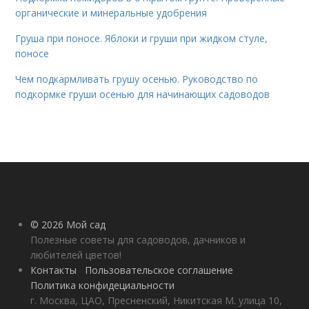
органические и минеральные удобрения
Груша при поносе. Яблоки и груши при жидком стуле,
поносе
Чем подкармливать грушу осенью. Руководство по
подкормке груши осенью для начинающих садоводов
© 2026 Мой сад
Полезные советы для садоводов, дачников и
любителей цветов!
Контакты
Пользовательское соглашение
Политика конфидециальности
г. Москва, ЦАО, Пресненский, Никитская М. улица 10,