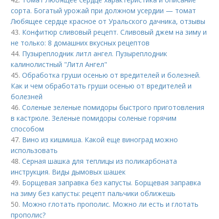
сорта. Богатый урожай при должном усердии — томат
Любящее сердце красное от Уральского дачника, отзывы
43.
Конфитюр сливовый рецепт. Сливовый джем на зиму и
не только: 8 домашних вкусных рецептов
44.
Пузыреплодник литл ангел. Пузыреплодник
калинолистный "Литл Ангел"
45.
Обработка груши осенью от вредителей и болезней.
Как и чем обработать груши осенью от вредителей и
болезней
46.
Соленые зеленые помидоры быстрого приготовления
в кастрюле. Зеленые помидоры соленые горячим
способом
47.
Вино из кишмиша. Какой еще виноград можно
использовать
48.
Серная шашка для теплицы из поликарбоната
инструкция. Виды дымовых шашек
49.
Борщевая заправка без капусты. Борщевая заправка
на зиму без капусты: рецепт пальчики оближешь
50.
Можно глотать прополис. Можно ли есть и глотать
прополис?