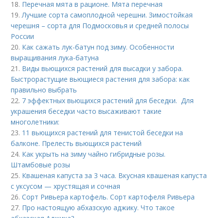
18.
Перечная мята в рационе. Мята перечная
19.
Лучшие сорта самоплодной черешни. Зимостойкая
черешня – сорта для Подмосковья и средней полосы
России
20.
Как сажать лук-батун под зиму. Особенности
выращивания лука-батуна
21.
Виды вьющихся растений для высадки у забора.
Быстрорастущие вьющиеся растения для забора: как
правильно выбрать
22.
7 эффектных вьющихся растений для беседки. Для
украшения беседки часто высаживают такие
многолетники:
23.
11 вьющихся растений для тенистой беседки на
балконе. Прелесть вьющихся растений
24.
Как укрыть на зиму чайно гибридные розы.
Штамбовые розы
25.
Квашеная капуста за 3 часа. Вкусная квашеная капуста
с уксусом — хрустящая и сочная
26.
Сорт Ривьера картофель. Сорт картофеля Ривьера
27.
Про настоящую абхазскую аджику. Что такое