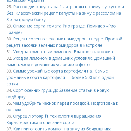
абхазская Аджика?
28.
Рассол для капусты на 1 литр воды на зиму с уксусом и
без. Классический рецепт капусты на зиму с рассолом на
3-х литровую банку
29.
Описание сорта томата Рио гранде. Помидор «Рио
Гранде»
30.
Рецепт соленых зеленых помидоров в ведре. Простой
рецепт засолки зеленых помидоров в кастрюле
31.
Уход за комнатным лимоном. Влажность и полив
32.
Уход за лимоном в домашних условиях. Домашний
лимон: уход в домашних условиях и фото
33.
Самые урожайные сорта картофеля на.. Самые
урожайные сорта картофеля — более 500 кг с одной
сотки
34.
Сорт осенних груш. Добавление статьи в новую
подборку
35.
Чем удобрить чеснок перед посадкой. Подготовка к
посадке
36.
Огурец лютояр f1 технология выращивания.
Характеристика и описание сорта
37.
Как приготовить компот на зиму из боярышника.