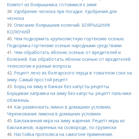
Компот из боярышника: готовимся к зиме
38.
Удобрение чеснока при посадке. Удобрения для
чеснока
39.
Описание боярышник колючий. БОЯРЫШНИК
КОЛЮЧИЙ
40.
Чем подкормить крупнолистную гортензию осенью.
Подкормка гортензии осенью народными средствами
41.
Чем обработать яблоню осенью от вредителей и
болезней. Как обработать яблони осенью от вредителей:
технологии и разные вопросы
42.
Рецепт лечо из болгарского перца в томатном соке на
зиму. Самый простой рецепт
43.
Борщ на зиму в банках без капусты рецепты.
Борщевая заправка на зиму без капусты: рецепт пальчики
оближешь
44.
Как размножить лимон в домашних условиях.
Черенкование лимона в домашних условиях
45.
Баклажанная икра на зиму жареная. Рецепт икры из
баклажанов, жаренных на сковороде, по-грузински
46.
Настойка прополиса на самогоне применение.