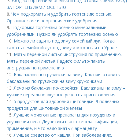
7.
Уход за гортензией осенью и подготовка к зиме. УХОД
ЗА ГОРТЕНЗИЯМИ ОСЕНЬЮ
8.
Чем подкормить и удобрить гортензию осенью.
Органические и неорганические удобрения
9.
Подкормка гортензии осенью минеральными
удобрениями. Нужно ли удобрять гортензию осенью
10.
Можно ли садить под зиму семейный лук. Когда
сажать семейный лук под зиму и можно ли на Урале
11.
Мяты перечной листья инструкция по применению.
Мяты перечной листья Падис'с фильтр-пакеты :
инструкция по применению
12.
Баклажаны по-грузински на зиму. Как приготовить
баклажаны по-грузински на зиму кружочками
13.
Лечо из баклажан по-корейски. Баклажаны на зиму –
лучшие нереально вкусные рецепты приготовления
14.
5 продуктов для здоровья щитовидки. 9 полезных
продуктов для щитовидной железы
15.
Лучшие мочегонные препараты для похудения и
улучшения веса. Диуретики в аптеке: классификация,
применение, и что надо знать фармацевту
16.
Лучшее средство от кашля. При заболеваниях,