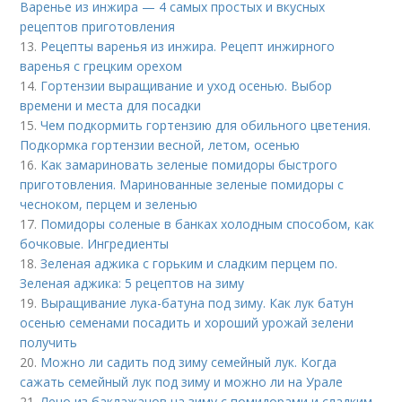
Варенье из инжира — 4 самых простых и вкусных
рецептов приготовления
13.
Рецепты варенья из инжира. Рецепт инжирного
варенья с грецким орехом
14.
Гортензии выращивание и уход осенью. Выбор
времени и места для посадки
15.
Чем подкормить гортензию для обильного цветения.
Подкормка гортензии весной, летом, осенью
16.
Как замариновать зеленые помидоры быстрого
приготовления. Маринованные зеленые помидоры с
чесноком, перцем и зеленью
17.
Помидоры соленые в банках холодным способом, как
бочковые. Ингредиенты
18.
Зеленая аджика с горьким и сладким перцем по.
Зеленая аджика: 5 рецептов на зиму
19.
Выращивание лука-батуна под зиму. Как лук батун
осенью семенами посадить и хороший урожай зелени
получить
20.
Можно ли садить под зиму семейный лук. Когда
сажать семейный лук под зиму и можно ли на Урале
21.
Лечо из баклажанов на зиму с помидорами и сладким