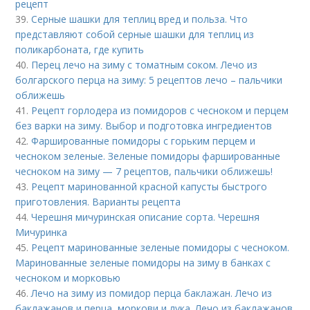
рецепт
39.
Серные шашки для теплиц вред и польза. Что
представляют собой серные шашки для теплиц из
поликарбоната, где купить
40.
Перец лечо на зиму с томатным соком. Лечо из
болгарского перца на зиму: 5 рецептов лечо – пальчики
оближешь
41.
Рецепт горлодера из помидоров с чесноком и перцем
без варки на зиму. Выбор и подготовка ингредиентов
42.
Фаршированные помидоры с горьким перцем и
чесноком зеленые. Зеленые помидоры фаршированные
чесноком на зиму — 7 рецептов, пальчики оближешь!
43.
Рецепт маринованной красной капусты быстрого
приготовления. Варианты рецепта
44.
Черешня мичуринская описание сорта. Черешня
Мичуринка
45.
Рецепт маринованные зеленые помидоры с чесноком.
Маринованные зеленые помидоры на зиму в банках с
чесноком и морковью
46.
Лечо на зиму из помидор перца баклажан. Лечо из
баклажанов и перца, моркови и лука. Лечо из баклажанов