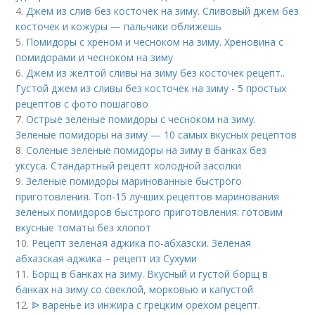
4.
Джем из слив без косточек на зиму. Сливовый джем без
косточек и кожуры — пальчики оближешь
5.
Помидоры с хреном и чесноком на зиму. Хреновина с
помидорами и чесноком на зиму
6.
Джем из желтой сливы на зиму без косточек рецепт..
Густой джем из сливы без косточек на зиму - 5 простых
рецептов с фото пошагово
7.
Острые зеленые помидоры с чесноком на зиму.
Зеленые помидоры на зиму — 10 самых вкусных рецептов
8.
Соленые зеленые помидоры на зиму в банках без
уксуса. Стандартный рецепт холодной засолки
9.
Зеленые помидоры маринованные быстрого
приготовления. Топ-15 лучших рецептов маринования
зеленых помидоров быстрого приготовления: готовим
вкусные томаты без хлопот
10.
Рецепт зеленая аджика по-абхазски. Зеленая
абхазская аджика – рецепт из Сухуми
11.
Борщ в банках на зиму. Вкусный и густой борщ в
банках на зиму со свеклой, морковью и капустой
12.
ᐉ варенье из инжира с грецким орехом рецепт.