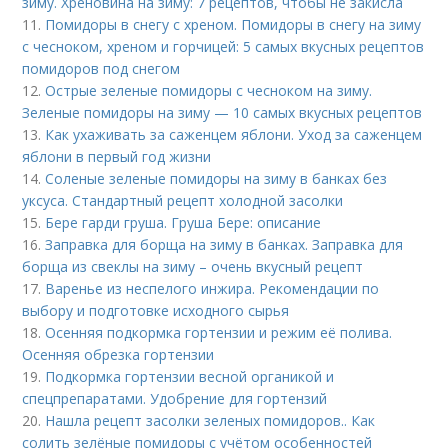
зиму. Хреновина на зиму: 7 рецептов, чтобы не закисла
11.
Помидоры в снегу с хреном. Помидоры в снегу на зиму
с чесноком, хреном и горчицей: 5 самых вкусных рецептов
помидоров под снегом
12.
Острые зеленые помидоры с чесноком на зиму.
Зеленые помидоры на зиму — 10 самых вкусных рецептов
13.
Как ухаживать за саженцем яблони. Уход за саженцем
яблони в первый год жизни
14.
Соленые зеленые помидоры на зиму в банках без
уксуса. Стандартный рецепт холодной засолки
15.
Бере гарди груша. Груша Бере: описание
16.
Заправка для борща на зиму в банках. Заправка для
борща из свеклы на зиму – очень вкусный рецепт
17.
Варенье из неспелого инжира. Рекомендации по
выбору и подготовке исходного сырья
18.
Осенняя подкормка гортензии и режим её полива.
Осенняя обрезка гортензии
19.
Подкормка гортензии весной органикой и
спецпрепаратами. Удобрение для гортензий
20.
Нашла рецепт засолки зеленых помидоров.. Как
солить зелёные помидоры с учётом особенностей