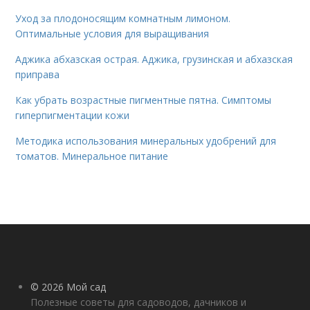
Уход за плодоносящим комнатным лимоном.
Оптимальные условия для выращивания
Аджика абхазская острая. Аджика, грузинская и абхазская
приправа
Как убрать возрастные пигментные пятна. Симптомы
гиперпигментации кожи
Методика использования минеральных удобрений для
томатов. Минеральное питание
© 2026 Мой сад
Полезные советы для садоводов, дачников и