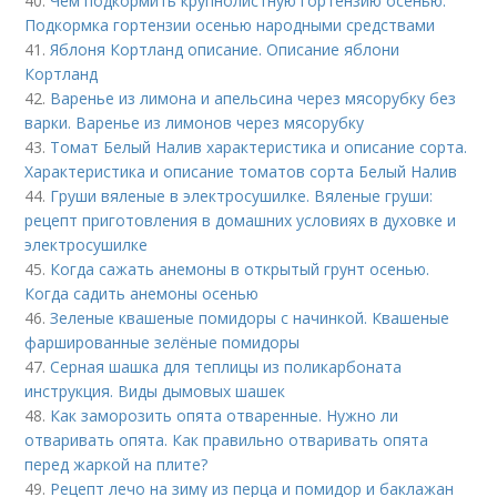
40.
Чем подкормить крупнолистную гортензию осенью.
Подкормка гортензии осенью народными средствами
41.
Яблоня Кортланд описание. Описание яблони
Кортланд
42.
Варенье из лимона и апельсина через мясорубку без
варки. Варенье из лимонов через мясорубку
43.
Томат Белый Налив характеристика и описание сорта.
Характеристика и описание томатов сорта Белый Налив
44.
Груши вяленые в электросушилке. Вяленые груши:
рецепт приготовления в домашних условиях в духовке и
электросушилке
45.
Когда сажать анемоны в открытый грунт осенью.
Когда садить анемоны осенью
46.
Зеленые квашеные помидоры с начинкой. Квашеные
фаршированные зелёные помидоры
47.
Серная шашка для теплицы из поликарбоната
инструкция. Виды дымовых шашек
48.
Как заморозить опята отваренные. Нужно ли
отваривать опята. Как правильно отваривать опята
перед жаркой на плите?
49.
Рецепт лечо на зиму из перца и помидор и баклажан