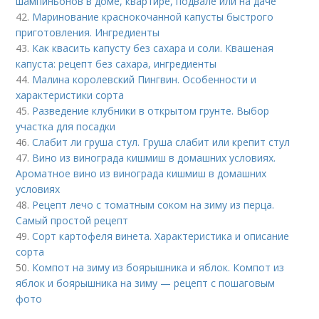
шампиньонов в доме, квартире, подвале или на даче
42.
Маринование краснокочанной капусты быстрого
приготовления. Ингредиенты
43.
Как квасить капусту без сахара и соли. Квашеная
капуста: рецепт без сахара, ингредиенты
44.
Малина королевский Пингвин. Особенности и
характеристики сорта
45.
Разведение клубники в открытом грунте. Выбор
участка для посадки
46.
Слабит ли груша стул. Груша слабит или крепит стул
47.
Вино из винограда кишмиш в домашних условиях.
Ароматное вино из винограда кишмиш в домашних
условиях
48.
Рецепт лечо с томатным соком на зиму из перца.
Самый простой рецепт
49.
Сорт картофеля винета. Характеристика и описание
сорта
50.
Компот на зиму из боярышника и яблок. Компот из
яблок и боярышника на зиму — рецепт с пошаговым
фото