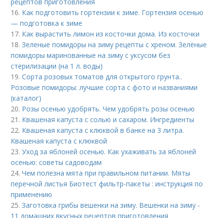
рецептов приготовления
16.
Как подготовить гортензии к зиме. Гортензия осенью
— подготовка к зиме
17.
Как вырастить лимон из косточки дома. Из косточки
18.
Зеленые помидоры на зиму рецепты с хреном. Зелёные
помидоры маринованные на зиму с уксусом без
стерилизации (на 1 л. воды)
19.
Сорта розовых томатов для открытого грунта..
Розовые помидоры: лучшие сорта с фото и названиями
(каталог)
20.
Розы осенью удобрять. Чем удобрять розы осенью
21.
Квашеная капуста с солью и сахаром. Ингредиенты
22.
Квашеная капуста с клюквой в банке на 3 литра.
Квашеная капуста с клюквой
23.
Уход за яблоней осенью. Как ухаживать за яблоней
осенью: советы садоводам
24.
Чем полезна мята при правильном питании. Мяты
перечной листья Биотест фильтр-пакеты : инструкция по
применению
25.
Заготовка грибы вешенки на зиму. Вешенки на зиму -
11 домашних вкусных рецептов приготовления