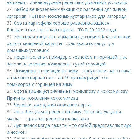
вешенки – очень вкусные рецепты в домашних условиях
29.
Выбор вечнозеленых вьющихся растений для живой
изгороди. ТОП вечнозеленых кустарников для изгороди
30.
Сорта картофеля хорошо разваривающиеся.
Рассыпчатые сорта картофеля – ТОП-20 2022 года
31.
Квашеная капуста в домашних условиях. Классический
рецепт квашеной капусты –, как квасить капусту в
домашних условиях
32.
Рецепт зеленых помидор с чесноком и горчицей. Как
засолить зеленые помидоры с сухой горчицей
33.
Помидоры с горчицей на зиму – популярная заготовка
с тысячью вариантов. Топ-10 лучших рецептов
помидоров с горчицей на зиму
34.
Сорта вишни устойчивые к монилиозу и коккомикозу.
Причины появления коккомикоза
35.
Черешня джорджия описание сорта.
36.
Лечо без уксуса рецепт на зиму. Лечо без уксуса и
масла — простые рецепты (пошагово)
37.
Лук чеснок когда сажать. Что собой представляют лук
и чеснок?
38.
Рецепт лечо без помидор на зиму. Лечо из перцев без