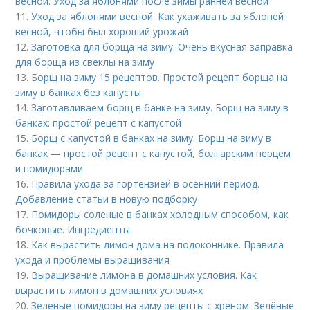
весной. Уход за яблонями после зимы ранней весной
11.
Уход за яблонями весной. Как ухаживать за яблоней
весной, чтобы был хороший урожай
12.
Заготовка для борща на зиму. Очень вкусная заправка
для борща из свеклы на зиму
13.
Борщ на зиму 15 рецептов. Простой рецепт борща на
зиму в банках без капусты
14.
Заготавливаем борщ в банке на зиму. Борщ на зиму в
банках: простой рецепт с капустой
15.
Борщ с капустой в банках на зиму. Борщ на зиму в
банках — простой рецепт с капустой, болгарским перцем
и помидорами
16.
Правила ухода за гортензией в осенний период.
Добавление статьи в новую подборку
17.
Помидоры соленые в банках холодным способом, как
бочковые. Ингредиенты
18.
Как вырастить лимон дома на подоконнике. Правила
ухода и проблемы выращивания
19.
Выращивание лимона в домашних условия. Как
вырастить лимон в домашних условиях
20.
Зеленые помидоры на зиму рецепты с хреном. Зелёные