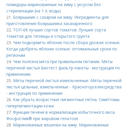
помидоры маринованные на зиму с уксусом без
стерилизации (на 1 л. воды)
21.
Боярышник с сахаром на зиму. Ингредиенты для
приготовления боярышника засахаренного
22.
ТОП-68 лучших сортов томатов. Лучшие сорта
томатов для теплицы и открытого грунта
23.
Чем подкормить яблоню после сбора урожая осенью.
Когда удобрять яблоню осенью: оптимальные сроки по
регионам
24.
Чем полезна мята при правильном питании. Мяты
перечной листья Биотест фильтр-пакеты : инструкция по
применению
25.
Мяты перечной листья измельченные. Мяты перечной
листья цельные, измельченные - Красногорсклексредства
- инструкция по применению
26.
Как убрать возрастные пигментные пятна. Симптомы
гиперпигментации кожи
27.
Функции печени в нормализации избыточного веса.
Фосфоглив® при жировом гепатозе
28.
Маринованные вешенки на зиму. Маринованные