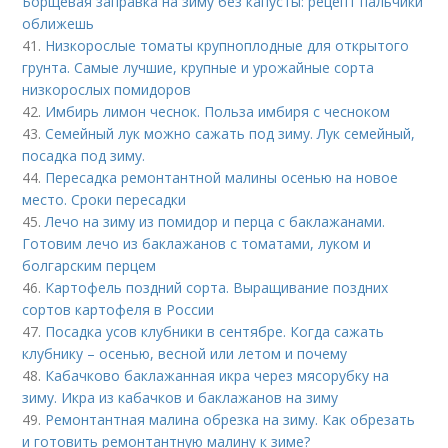
Борщевая заправка на зиму без капусты: рецепт пальчики
оближешь
41.
Низкорослые томаты крупноплодные для открытого
грунта. Самые лучшие, крупные и урожайные сорта
низкорослых помидоров
42.
Имбирь лимон чеснок. Польза имбиря с чесноком
43.
Семейный лук можно сажать под зиму. Лук семейный,
посадка под зиму.
44.
Пересадка ремонтантной малины осенью на новое
место. Сроки пересадки
45.
Лечо на зиму из помидор и перца с баклажанами.
Готовим лечо из баклажанов с томатами, луком и
болгарским перцем
46.
Картофель поздний сорта. Выращивание поздних
сортов картофеля в России
47.
Посадка усов клубники в сентябре. Когда сажать
клубнику – осенью, весной или летом и почему
48.
Кабачково баклажанная икра через мясорубку на
зиму. Икра из кабачков и баклажанов на зиму
49.
Ремонтантная малина обрезка на зиму. Как обрезать
и готовить ремонтантную малину к зиме?