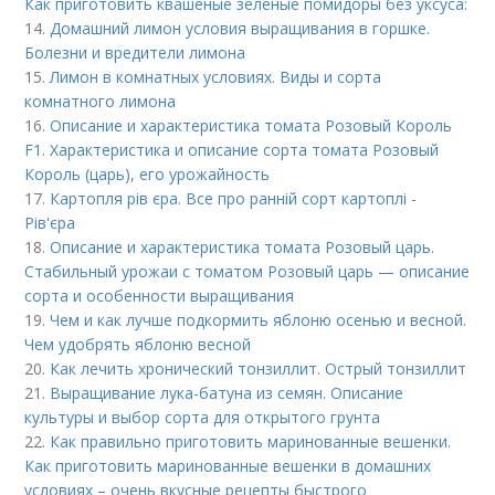
Как приготовить квашеные зеленые помидоры без уксуса:
14.
Домашний лимон условия выращивания в горшке.
Болезни и вредители лимона
15.
Лимон в комнатных условиях. Виды и сорта
комнатного лимона
16.
Описание и характеристика томата Розовый Король
F1. Характеристика и описание сорта томата Розовый
Король (царь), его урожайность
17.
Картопля рів єра. Все про ранній сорт картоплі -
Рів'єра
18.
Описание и характеристика томата Розовый царь.
Стабильный урожаи с томатом Розовый царь — описание
сорта и особенности выращивания
19.
Чем и как лучше подкормить яблоню осенью и весной.
Чем удобрять яблоню весной
20.
Как лечить хронический тонзиллит. Острый тонзиллит
21.
Выращивание лука-батуна из семян. Описание
культуры и выбор сорта для открытого грунта
22.
Как правильно приготовить маринованные вешенки.
Как приготовить маринованные вешенки в домашних
условиях – очень вкусные рецепты быстрого