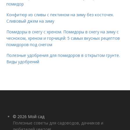
помидор
Конфитюр из сливы с пектином на зиму без косточек.
Сливовый джем на зиму
Помидоры в снегу с хреном. Помидоры в снегу на зиму с
чесноком, хреном и горчицей: 5 самых вкусных рецептов
помидоров под снегом
Полезные удобрения для помидоров в открытом грунте.
Виды удобрений
© 2026 Мой сад
Полезные советы для садоводов, дачников и
любителей цветов!