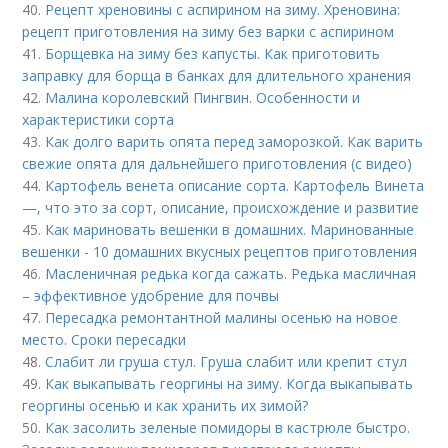
40.
Рецепт хреновины с аспирином на зиму. Хреновина:
рецепт приготовления на зиму без варки с аспирином
41.
Борщевка на зиму без капусты. Как приготовить
заправку для борща в банках для длительного хранения
42.
Малина королевский Пингвин. Особенности и
характеристики сорта
43.
Как долго варить опята перед заморозкой. Как варить
свежие опята для дальнейшего приготовления (с видео)
44.
Картофель венета описание сорта. Картофель Винета
—, что это за сорт, описание, происхождение и развитие
45.
Как мариновать вешенки в домашних. Маринованные
вешенки - 10 домашних вкусных рецептов приготовления
46.
Масленичная редька когда сажать. Редька масличная
– эффективное удобрение для почвы
47.
Пересадка ремонтантной малины осенью на новое
место. Сроки пересадки
48.
Слабит ли груша стул. Груша слабит или крепит стул
49.
Как выкапывать георгины на зиму. Когда выкапывать
георгины осенью и как хранить их зимой?
50.
Как засолить зеленые помидоры в кастрюле быстро.