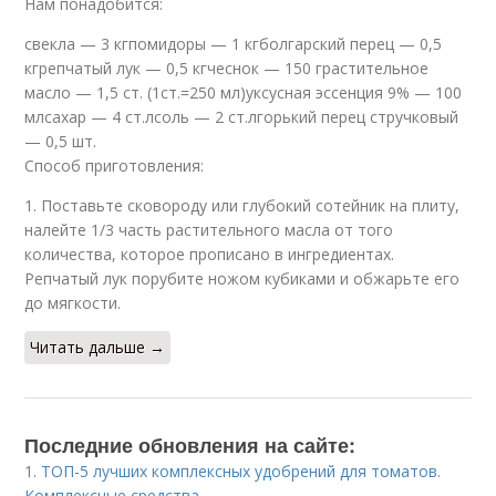
Нам понадобится:
свекла — 3 кгпомидоры — 1 кгболгарский перец — 0,5
кгрепчатый лук — 0,5 кгчеснок — 150 грастительное
масло — 1,5 ст. (1ст.=250 мл)уксусная эссенция 9% — 100
млсахар — 4 ст.лсоль — 2 ст.лгорький перец стручковый
— 0,5 шт.
Способ приготовления:
1. Поставьте сковороду или глубокий сотейник на плиту,
налейте 1/3 часть растительного масла от того
количества, которое прописано в ингредиентах.
Репчатый лук порубите ножом кубиками и обжарьте его
до мягкости.
Читать дальше →
Последние обновления на сайте:
1.
ТОП-5 лучших комплексных удобрений для томатов.
Комплексные средства