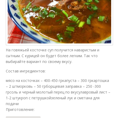
На говяжьей косточке суп получится наваристым и
сытным. С курицей он будет более легким. Так что
выбирайте вариант по своему вкусу.
Состав ингредиентов:
мясо на косточках – 400-450 гркапуста – 300 гркартошка
– 2 штморковь – 50 грборщевая заправка – 250 -300
грсоль и черный молотый перец по вкусулавровый лист –
1-2 штукроп с петрушкойзеленый лук и сметана для
подачи
Приготовление: