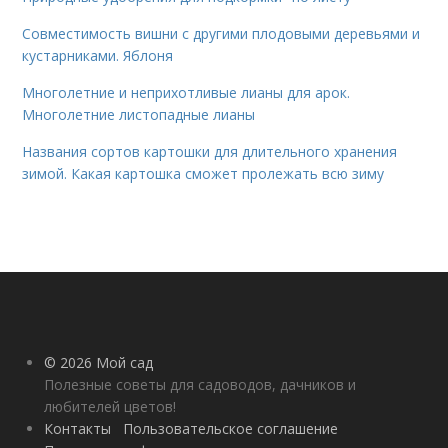
Совместимость вишни с другими плодовыми деревьями и
кустарниками. Яблоня
Многолетние и неприхотливые лианы для арок.
Многолетние листопадные лианы
Названия сортов картошки для длительного хранения
зимой. Какая картошка сможет пролежать всю зиму
© 2026 Мой сад
Полезные советы для садоводов, дачников и
любителей цветов!
Контакты
Пользовательское соглашение