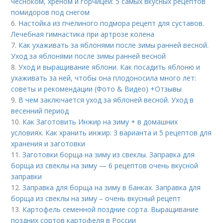
чесноком, хреном и горчицей: 5 самых вкусных рецептов
помидоров под снегом
6.
Настойка из пчелиного подмора рецепт для суставов.
Лечебная гимнастика при артрозе колена
7.
Как ухаживать за яблонями после зимы ранней весной.
Уход за яблонями после зимы ранней весной
8.
Уход и выращивание яблони. Как посадить яблоню и
ухаживать за ней, чтобы она плодоносила много лет:
советы и рекомендации (Фото & Видео) +Отзывы
9.
В чем заключается уход за яблоней весной. Уход в
весенний период
10.
Как Заготовить Инжир на зиму + в домашних
условиях. Как хранить инжир: 3 варианта и 5 рецептов для
хранения и заготовки
11.
Заготовки борща на зиму из свеклы. Заправка для
борща из свеклы на зиму — 6 рецептов очень вкусной
заправки
12.
Заправка для борща на зиму в банках. Заправка для
борща из свеклы на зиму – очень вкусный рецепт
13.
Картофель семенной поздние сорта. Выращивание
поздних сортов картофеля в России