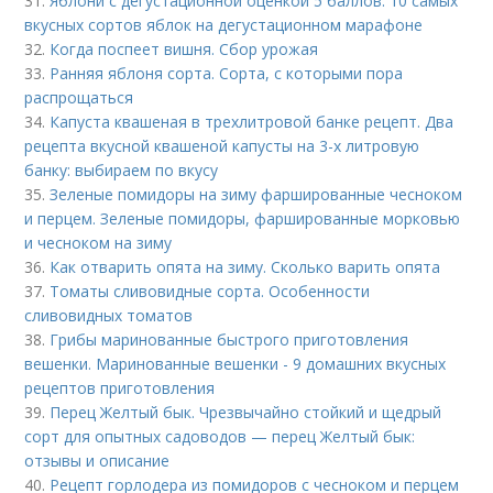
31.
Яблони с дегустационной оценкой 5 баллов. 10 самых
вкусных сортов яблок на дегустационном марафоне
32.
Когда поспеет вишня. Сбор урожая
33.
Ранняя яблоня сорта. Сорта, с которыми пора
распрощаться
34.
Капуста квашеная в трехлитровой банке рецепт. Два
рецепта вкусной квашеной капусты на 3-х литровую
банку: выбираем по вкусу
35.
Зеленые помидоры на зиму фаршированные чесноком
и перцем. Зеленые помидоры, фаршированные морковью
и чесноком на зиму
36.
Как отварить опята на зиму. Сколько варить опята
37.
Томаты сливовидные сорта. Особенности
сливовидных томатов
38.
Грибы маринованные быстрого приготовления
вешенки. Маринованные вешенки - 9 домашних вкусных
рецептов приготовления
39.
Перец Желтый бык. Чрезвычайно стойкий и щедрый
сорт для опытных садоводов — перец Желтый бык:
отзывы и описание
40.
Рецепт горлодера из помидоров с чесноком и перцем