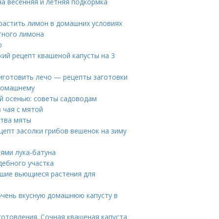
а весенняя и летняя подкормка
растить лимон в домашних условиях
тного лимона
ю
кий рецепт квашеной капусты на 3
риготовить лечо — рецепты заготовки
 домашнему
ей осенью: советы садоводам
в чая с мятой
ства мяты
ецепт засолки грибов вешенок на зиму
иями лука-батуна
дебного участка
чшие вьющиеся растения для
 очень вкусную домашнюю капусту в
готовления. Сочная квашеная капуста