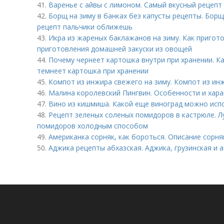
41.
Варенье с айвы с лимоном. Самый вкусный рецепт
42.
Борщ на зиму в банках без капусты рецепты. Борщ
рецепт пальчики оближешь
43.
Икра из жареных баклажанов на зиму. Как пригот
приготовления домашней закуски из овощей
44.
Почему чернеет картошка внутри при хранении. 
темнеет картошка при хранении
45.
Компот из инжира свежего на зиму. Компот из ин
46.
Малина королевский Пингвин. Особенности и хара
47.
Вино из кишмиша. Какой еще виноград можно исп
48.
Рецепт зеленых соленых помидоров в кастрюле. Л
помидоров холодным способом
49.
Американка сорняк, как бороться. Описание сорня
50.
Аджика рецепты абхазская. Аджика, грузинская и 