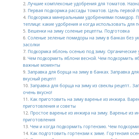
2.
Лучшие комплексные удобрения для томатов. Назн
3.
Первая подкормка рассады томатов. Цель первой 
4.
Подкормка минеральными удобрениями помидор. П
теплице: какие удобрения и когда использовать для 
5.
Вешенки на зиму соленые рецепты. Подготовка
6.
Соленые зеленые помидоры на зиму в банках без у
засолки
7.
Подкормка яблонь осенью под зиму. Органические
8.
Чем подкормить яблони весной. Чем подкормить я
важные моменты
9.
Заправка для борща на зиму в банках. Заправка для
вкусный рецепт
10.
Заправка для борща на зиму из свеклы рецепт.. За
очень вкусно!
11.
Как приготовить на зиму варенье из инжира. Варе
приготовления и советы
12.
Простое варенье из инжира на зиму. Варенье из 
приготовления
13.
Чем и когда подкормить гортензию. Чем подкорм
14.
Как подготовить гортензии к зиме. Гортензия ос