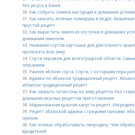
без уксуса в банке
30.
Как собрать семена настурции в домашних условия
31.
Как квасить зеленые помидоры в ведре. Квашеные
простой рецепт
32.
Как вырастить лимон из косточки в домашних усл
домашним лимоном.
33.
Названия сортов картошки для длительного хране
пролежать всю зиму
34.
Сорта персиков для волгоградской области. Самы
описанием
35.
Ранняя яблоня сорта. Сорта, с которыми пора ра
36.
Аджика по-абхазски традиционный рецепт. Абхазск
абхазски традиционный рецепт
37.
Как закрыть патиссоны на зиму рецепты без стери
домашних вкусных рецептов приготовления
38.
Маринованная красная капуста рецепт. Ингредие
39.
Рецепт абхазской аджики с грецкими орехами. Абх
орехом
40.
Как осенью обрабатывать смородину. Чем обрабо
вредителей