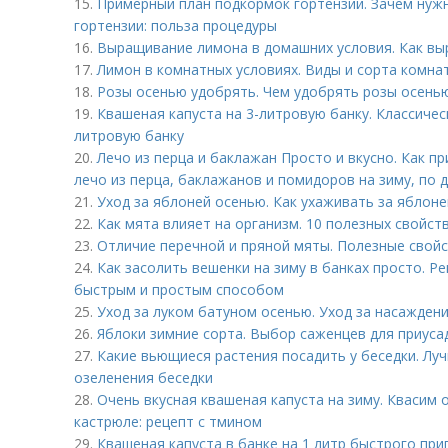
15.
Примерный план подкормок гортензий. Зачем нужн
гортензии: польза процедуры
16.
Выращивание лимона в домашних условия. Как вы
17.
Лимон в комнатных условиях. Виды и сорта комна
18.
Розы осенью удобрять. Чем удобрять розы осень
19.
Квашеная капуста на 3-литровую банку. Классичес
литровую банку
20.
Лечо из перца и баклажан Просто и вкусно. Как п
лечо из перца, баклажанов и помидоров на зиму, по
21.
Уход за яблоней осенью. Как ухаживать за яблон
22.
Как мята влияет на организм. 10 полезных свойст
23.
Отличие перечной и пряной мяты. Полезные свой
24.
Как засолить вешенки на зиму в банках просто. Р
быстрым и простым способом
25.
Уход за луком батуном осенью. Уход за насажден
26.
Яблоки зимние сорта. Выбор саженцев для приуса
27.
Какие вьющиеся растения посадить у беседки. Лу
озеленения беседки
28.
Очень вкусная квашеная капуста на зиму. Квасим
кастрюле: рецепт с тмином
29.
Квашеная капуста в банке на 1 литр быстрого при