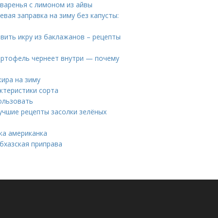
 варенья с лимоном из айвы
евая заправка на зиму без капусты:
овить икру из баклажанов – рецепты
Картофель чернеет внутри — почему
жира на зиму
ктеристики сорта
ользовать
учшие рецепты засолки зелёных
ка американка
абхазская приправа