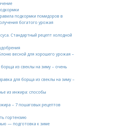
ачение
подкормки
равила подкормки помидоров в
получения богатого урожая
ксуса. Стандартный рецепт холодной
 удобрения
блоню весной для хорошего урожая –
 борща из свеклы на зиму – очень
правка для борща из свеклы на зиму –
нье из инжира: способы
инжира – 7 пошаговых рецептов
ить гортензию
енью — подготовка к зиме