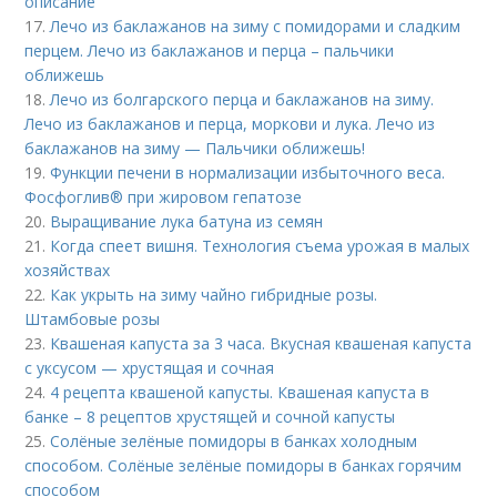
описание
17.
Лечо из баклажанов на зиму с помидорами и сладким
перцем. Лечо из баклажанов и перца – пальчики
оближешь
18.
Лечо из болгарского перца и баклажанов на зиму.
Лечо из баклажанов и перца, моркови и лука. Лечо из
баклажанов на зиму — Пальчики оближешь!
19.
Функции печени в нормализации избыточного веса.
Фосфоглив® при жировом гепатозе
20.
Выращивание лука батуна из семян
21.
Когда спеет вишня. Технология съема урожая в малых
хозяйствах
22.
Как укрыть на зиму чайно гибридные розы.
Штамбовые розы
23.
Квашеная капуста за 3 часа. Вкусная квашеная капуста
с уксусом — хрустящая и сочная
24.
4 рецепта квашеной капусты. Квашеная капуста в
банке – 8 рецептов хрустящей и сочной капусты
25.
Солёные зелёные помидоры в банках холодным
способом. Солёные зелёные помидоры в банках горячим
способом