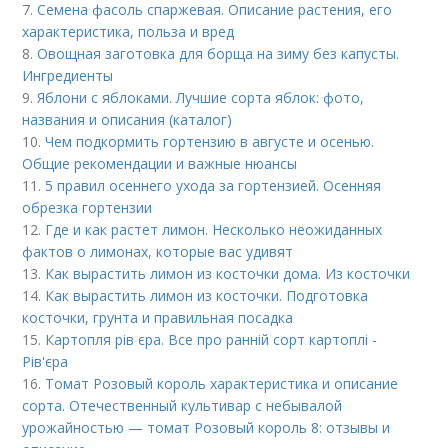
7.
Семена фасоль спаржевая. Описание растения, его
характеристика, польза и вред
8.
Овощная заготовка для борща на зиму без капусты.
Ингредиенты
9.
Яблони с яблоками. Лучшие сорта яблок: фото,
названия и описания (каталог)
10.
Чем подкормить гортензию в августе и осенью.
Общие рекомендации и важные нюансы
11.
5 правил осеннего ухода за гортензией. Осенняя
обрезка гортензии
12.
Где и как растет лимон. Несколько неожиданных
фактов о лимонах, которые вас удивят
13.
Как вырастить лимон из косточки дома. Из косточки
14.
Как вырастить лимон из косточки. Подготовка
косточки, грунта и правильная посадка
15.
Картопля рів єра. Все про ранній сорт картоплі -
Рів'єра
16.
Томат Розовый король характеристика и описание
сорта. Отечественный культивар с небывалой
урожайностью — томат Розовый король 8: отзывы и