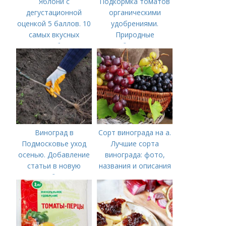
Яблони с
Подкормка томатов
дегустационной
органическими
оценкой 5 баллов. 10
удобрениями.
самых вкусных
Природные
сортов яблок на
удобрения для
дегустационном
подкормки "по листу"
марафоне
Виноград в
Сорт винограда на а.
Подмосковье уход
Лучшие сорта
осенью. Добавление
винограда: фото,
статьи в новую
названия и описания
подборку
(каталог)