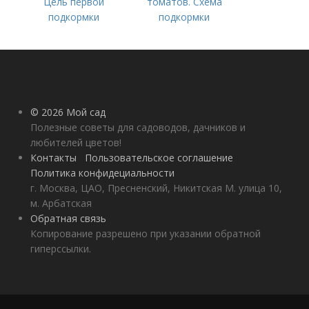
Цель первой
томатов. Схема
подкормки
подкормки
помидоров от
рассады до сбора
урожая
© 2026 Мой сад
Полезные советы для садоводов, дачников и
любителей цветов!
Контакты
Пользовательское соглашение
Политика конфидециальности
г. Москва, ЦАО, Пресненский, Никитская М. улица 10,
м. Арбатская
Обратная связь
Копирование разрешено при указании обратной
гиперссылки.