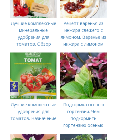
Лучшие комплексные
Рецепт варенья из
минеральные
инжира свежего с
удобрения для
лимоном. Варенье из
томатов. Обзор
инжира с лимоном
лучших минеральных
удобрений для
томатов: правила
внесения в почву
Лучшие комплексные
Подкормка осенью
удобрения для
гортензии. Чем
томатов. Назначение
подкормить
гортензию осенью