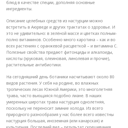
блюд в качестве специи, дополняя основные
ингредиенты.
Описание целебных средств из настурции можно
встретить в Аюрведе и других трактатах о здоровье. И
это не удивительно: в зелёной массе и цветках полным-
полно витаминов. Особенно много каротина – как и во
всех растениях с оранжевой расцветкой – и витамина С.
Полезные свойства придают фитонциды и алкалоиды,
кислоты (эруковая, олеиновая, линолевая и прочие),
растительные антибиотики.
На сегодняшний день ботаники насчитывают около 80
видов растения. У себя на родине, во влажных
тропических лесах Южной Америки, это многолетняя
трава, часто вьющаяся подобно лиане. В наших
умеренных широтах трава настурция однолетняя,
поскольку не переносит зимние холода. Из всего
природного разнообразия у нас более всего известны
настурция большая, иноземная (или канарская) и
культурная. Последний вид – результат скрещивания