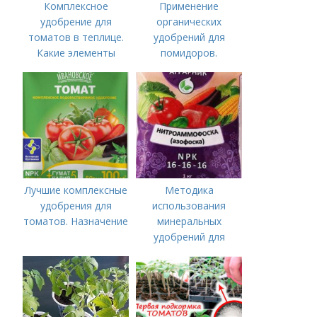
Комплексное
Применение
удобрение для
органических
томатов в теплице.
удобрений для
Какие элементы
помидоров.
нужны томатам,
Органические
особенности их
удобрения для
внесения
томатов
Лучшие комплексные
Методика
удобрения для
использования
томатов. Назначение
минеральных
удобрений для
томатов.
Минеральное
питание