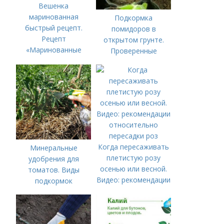
Вешенка
маринованная
Подкормка
быстрый рецепт.
помидоров в
Рецепт
открытом грунте.
«Маринованные
Проверенные
вешенки»:
органические и
минеральные
удобрения
Когда пересаживать
Минеральные
плетистую розу
удобрения для
осенью или весной.
томатов. Виды
Видео: рекомендации
подкормок
относительно
пересадки роз