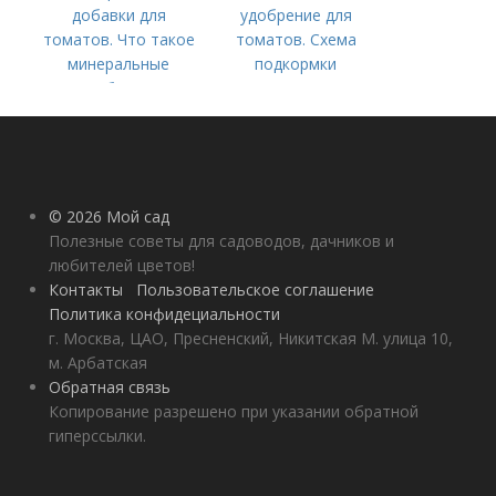
добавки для
удобрение для
томатов. Что такое
томатов. Схема
минеральные
подкормки
удобрения
помидоров от
рассады до сбора
урожая
© 2026 Мой сад
Полезные советы для садоводов, дачников и
любителей цветов!
Контакты
Пользовательское соглашение
Политика конфидециальности
г. Москва, ЦАО, Пресненский, Никитская М. улица 10,
м. Арбатская
Обратная связь
Копирование разрешено при указании обратной
гиперссылки.