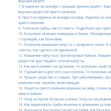
вкусный рецепт
7.
ᐉ варенье из инжира с грецким орехом рецепт. Вар
вкусных рецептов приготовления
8.
Простое варенье из инжира на зиму. Варенье из и
приготовления
9.
Топольки грибы, как готовить. Подробнее про при
10.
Бочковые зеленые помидоры в банке. Обалденные
с горчицей, как бочковые
11.
Полезная квашеная капуста с сахаром и солью. 8 
советы, как сделать ее идеальной
12.
Квашение капусты в трехлитровых банках. Квашена
рецептов хрустящей и сочной капусты
13.
Как мята влияет на организм. 10 полезных свойст
14.
Горный мята для чего она полезна. 10 полезных с
15.
Лучшее средство от кашля. При заболеваниях, пр
комплексная терапия, включающая:
16.
Рецепты приготовления вёшенок на зиму. Очень 
зиму в банках
17.
Уход за луком батуном осенью. Уход за насажден
18.
Как мариновать грибы вешенки в домашних услов
19.
Вьющиеся быстрорастущие растения для беседки