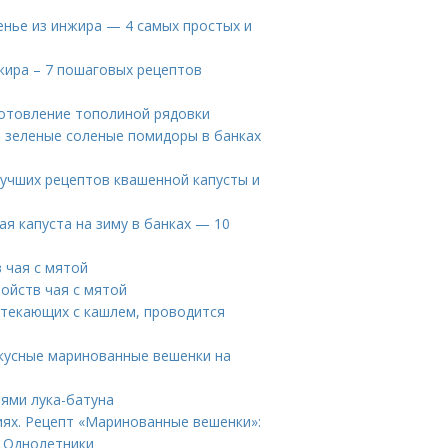
енье из инжира — 4 самых простых и
нжира – 7 пошаговых рецептов
готовление тополиной рядовки
 зеленые соленые помидоры в банках
лучших рецептов квашенной капусты и
я капуста на зиму в банках — 10
в чая с мятой
войств чая с мятой
отекающих с кашлем, проводится
вкусные маринованные вешенки на
иями лука-батуна
иях. Рецепт «Маринованные вешенки»:
. Однолетники