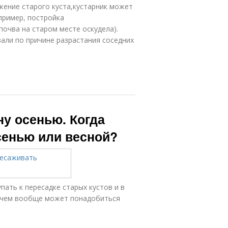
жение старого куста,кустарник может
пример, постройка
почва на старом месте оскудела).
али по причине разрастания соседних
у осенью. Когда
сенью или весной?
ать к пересадке старых кустов и в
зачем вообще может понадобиться