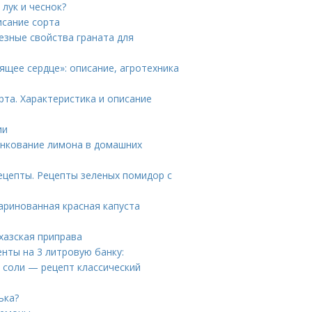
лук и чеснок?
исание сорта
езные свойства граната для
щее сердце»: описание, агротехника
рта. Характеристика и описание
ии
енкование лимона в домашних
ецепты. Рецепты зеленых помидор с
аринованная красная капуста
бхазская приправа
нты на 3 литровую банку:
з соли — рецепт классический
ька?