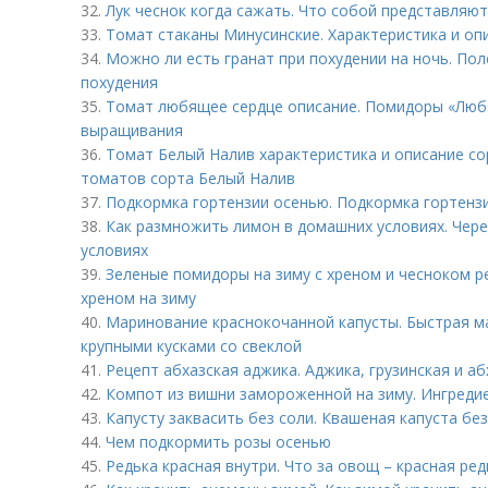
32.
Лук чеснок когда сажать. Что собой представляют 
33.
Томат стаканы Минусинские. Характеристика и оп
34.
Можно ли есть гранат при похудении на ночь. Пол
похудения
35.
Томат любящее сердце описание. Помидоры «Любя
выращивания
36.
Томат Белый Налив характеристика и описание со
томатов сорта Белый Налив
37.
Подкормка гортензии осенью. Подкормка гортенз
38.
Как размножить лимон в домашних условиях. Чер
условиях
39.
Зеленые помидоры на зиму с хреном и чесноком р
хреном на зиму
40.
Маринование краснокочанной капусты. Быстрая м
крупными кусками со свеклой
41.
Рецепт абхазская аджика. Аджика, грузинская и а
42.
Компот из вишни замороженной на зиму. Ингредие
43.
Капусту заквасить без соли. Квашеная капуста бе
44.
Чем подкормить розы осенью
45.
Редька красная внутри. Что за овощ – красная ред