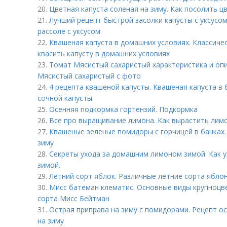
20.
Цветная капуста соленая на зиму. Как посолить ц
21.
Лучший рецепт быстрой засолки капусты с уксусом
рассоле с уксусом
22.
Квашеная капуста в домашних условиях. Классичес
квасить капусту в домашних условиях
23.
Томат Мясистый сахаристый характеристика и опи
Мясистый сахаристый с фото
24.
4 рецепта квашеной капусты. Квашеная капуста в 
сочной капусты
25.
Осенняя подкормка гортензий. Подкормка
26.
Все про выращивание лимона. Как вырастить лимо
27.
Квашеные зеленые помидоры с горчицей в банках.
зиму
28.
Секреты ухода за домашним лимоном зимой. Как 
зимой.
29.
Летний сорт яблок. Различные летние сорта ябло
30.
Мисс батеман клематис. Основные виды крупноцв
сорта Мисс Бейтман
31.
Острая приправа на зиму с помидорами. Рецепт о
на зиму