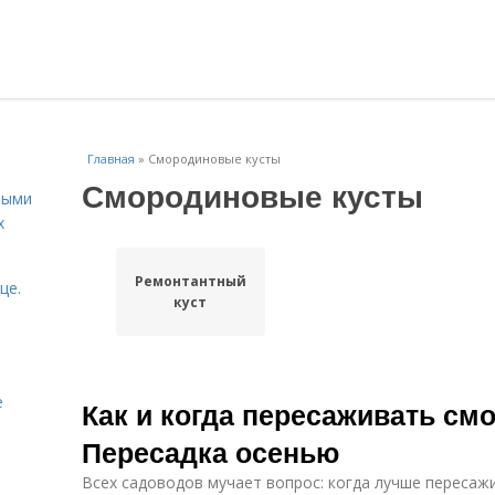
Главная
»
Смородиновые кусты
Смородиновые кусты
ными
х
Ремонтантный
це.
куст
е
Как и когда пересаживать см
Пересадка осенью
Всех садоводов мучает вопрос: когда лучше пересаж