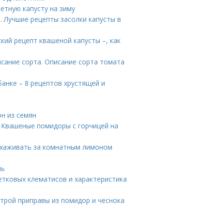
ветную капусту на зиму
. Лучшие рецепты засолки капусты в
кий рецепт квашеной капусты –, как
сание сорта. Описание сорта томата
банке – 8 рецептов хрустящей и
н из семян
 Квашеные помидоры с горчицей на
ухаживать за комнатным лимоном
нь
етковых клематисов и характеристика
строй приправы из помидор и чеснока