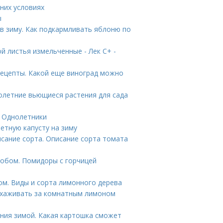
них условиях
ы
в зиму. Как подкармливать яблоню по
й листья измельченные - Лек С+ -
рецепты. Какой еще виноград можно
олетние вьющиеся растения для сада
. Однолетники
ветную капусту на зиму
сание сорта. Описание сорта томата
собом. Помидоры с горчицей
ом. Виды и сорта лимонного дерева
ухаживать за комнатным лимоном
ния зимой. Какая картошка сможет