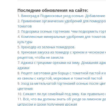
Последние обновления на сайте:
1.
Виноград в Подмосковье уход осенью. Добавление 
2.
Применение органических удобрений для помидоро
томатов
3.
Подкормка осенью гортензии. Чем подкормить гор
4.
Комплексные минеральные удобрения для томатов.
культуры
5.
Хренодёр из зеленых помидоров.
6.
Хреновая закуска из помидор с хреном и чесноком н
рецептов, чтобы не закисла
7.
Аджика с грецкими орехами на зиму. Домашняя адж
аджики
8.
Рецепт заготовки для борща с томатной пастой и к
из свеклы с капустой, морковью и томатной пастой
9.
Уход за метельчатой гортензией осенью после цве
цветения
10.
Сажают ли лук семейный под зиму. Как правильно 
11.
Всё, что вы должны знать об уходе за лимоном д
цитрусом и сроки получения урожая