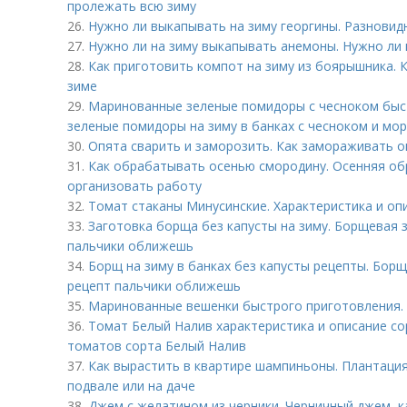
пролежать всю зиму
26.
Нужно ли выкапывать на зиму георгины. Разновид
27.
Нужно ли на зиму выкапывать анемоны. Нужно ли
28.
Как приготовить компот на зиму из боярышника. 
зиме
29.
Маринованные зеленые помидоры с чесноком быс
зеленые помидоры на зиму в банках с чесноком и мо
30.
Опята сварить и заморозить. Как замораживать о
31.
Как обрабатывать осенью смородину. Осенняя об
организовать работу
32.
Томат стаканы Минусинские. Характеристика и оп
33.
Заготовка борща без капусты на зиму. Борщевая з
пальчики оближешь
34.
Борщ на зиму в банках без капусты рецепты. Борщ
рецепт пальчики оближешь
35.
Маринованные вешенки быстрого приготовления.
36.
Томат Белый Налив характеристика и описание со
томатов сорта Белый Налив
37.
Как вырастить в квартире шампиньоны. Плантация
подвале или на даче
38.
Джем с желатином из черники. Черничный джем, к