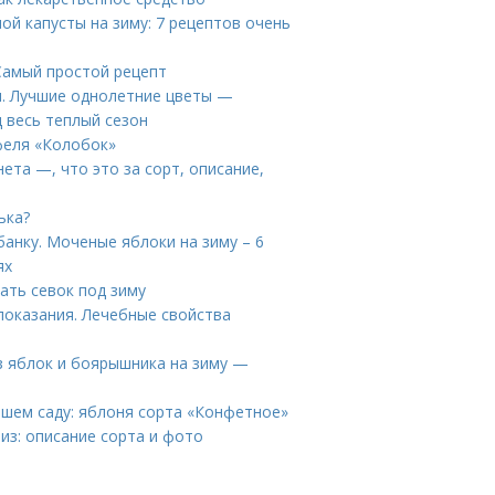
ой капусты на зиму: 7 рецептов очень
 Самый простой рецепт
ы. Лучшие однолетние цветы —
 весь теплый сезон
феля «Колобок»
ета —, что это за сорт, описание,
ька?
банку. Моченые яблоки на зиму – 6
ях
жать севок под зиму
оказания. Лечебные свойства
з яблок и боярышника на зиму —
ашем саду: яблоня сорта «Конфетное»
из: описание сорта и фото