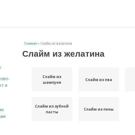
Главная
»
Слайм из желатина
Слайм из желатина
у
Слайм из
вово-
Слайм из пва
шампуня
рт и
Слайм из зубной
Слайм из пены
ню
пасты
нам