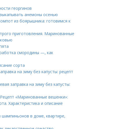
ности георгинов
 выкапывать анемоны осенью
Компот из боярышника: готовимся к
трого приготовления. Маринованные
рковью
пята
работка смородины —, как
исание сорта
аправка на зиму без капусты: рецепт
евая заправка на зиму без капусты:
 Рецепт «Маринованные вешенки»:
рта. Характеристика и описание
 шампиньонов в доме, квартире,
ак лекарственное средство