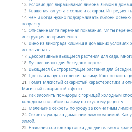
12.
Условия для выращивания лимона. Лимон в домаш
13.
Квашеная капуста с солью и сахаром. Ингредиент
14.
Чем и когда нужно подкармливать яблони осенью 
возрасту
15.
Описание мята перечная показания. Мяты перечно
инструкция по применению
16.
Вино из винограда кишмиш в домашних условиях 
использовать
17.
Декоративные вьющиеся растения для сада. Мног
18.
Лучшие лианы для беседок и пергол
19.
Вьющиеся быстрорастущие растения для беседки
20.
Цветная капуста соленая на зиму. Как посолить ц
21.
Томат Мясистый сахаристый характеристика и опи
Мясистый сахаристый с фото
22.
Как засолить помидоры с горчицей холодным спо
холодным способом на зиму по вкусному рецепту
23.
Маленькие секреты по уходу за комнатным лимон
24.
Секреты ухода за домашним лимоном зимой. Как 
зимой.
25.
Названия сортов картошки для длительного хране