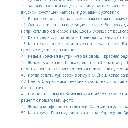
39.
Засолка цветной капусты на зиму. Заготовка цветн
вкусной хрустящей капусты в домашних условиях
40.
Рецепт лечо из перца с томатным соком на зиму.
41.
Однолетние цветы цветущие все лето без рассад
неприхотливо односезонные цветы украшают ваш сад
42.
Картофель сорт колобок. Правила посадки карто
43.
Картофель венета описание сорта. Картофель Вин
происхождение и развитие
44.
Редька красная внутри. Что за овощ – красная ред
45.
Яблоки моченые в банках рецепт на 3 х литровую 
простых рецептов приготовления в домашних услови
46.
Когда садить лук севок в зиму в Сибири. Когда са
47.
Цветы боярышника лечебные свойства и противоп
боярышника
48.
Компот на зиму из боярышника и яблок. Компот и
рецепт с пошаговым фото
49.
Яблоня конфетное опылители. Сладкий август в в
50.
Картофель Бриз вкусовые качества. Картофель Бр