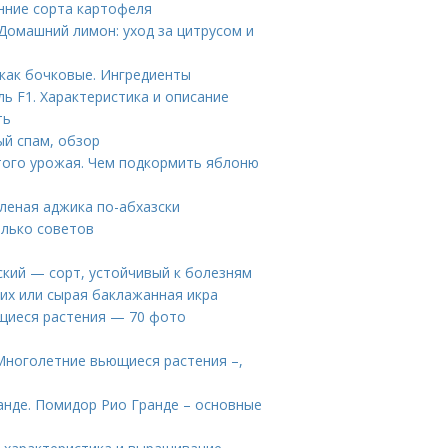
нние сорта картофеля
Домашний лимон: уход за цитрусом и
как бочковые. Ингредиенты
ь F1. Характеристика и описание
ть
ый спам, обзор
того урожая. Чем подкормить яблоню
еленая аджика по-абхазски
олько советов
ский — сорт, устойчивый к болезням
ких или сырая баклажанная икра
щиеся растения — 70 фото
Многолетние вьющиеся растения –,
анде. Помидор Рио Гранде – основные