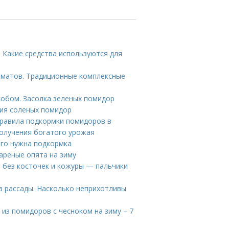
 Какие средства используются для
оматов. Традиционные комплексные
собом. Засолка зеленых помидор
ния соленых помидор
равила подкормки помидоров в
получения богатого урожая
его нужна подкормка
ареные опята на зиму
м без косточек и кожуры — пальчики
з рассады. Насколько неприхотливы
 из помидоров с чесноком на зиму – 7