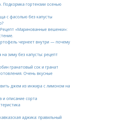
. Подкормка гортензии осенью
рща с фасолью без капусты
ю?
 Рецепт «Маринованные вешенки»:
стение.
Картофель чернеет внутри — почему
 на зиму без капусты: рецепт
обин гранатовый сок и гранат
отовления. Очень вкусные
овить джем из инжира с лимоном на
а и описание сорта
ктеристика
 кавказская аджика: правильный