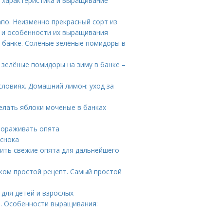
: характеристика и выращивание
по. Неизменно прекрасный сорт из
 и особенности их выращивания
 банке. Солёные зелёные помидоры в
 зелёные помидоры на зиму в банке –
словиях. Домашний лимон: уход за
делать яблоки моченые в банках
мораживать опята
еснока
рить свежие опята для дальнейшего
оком простой рецепт. Самый простой
для детей и взрослых
а. Особенности выращивания: