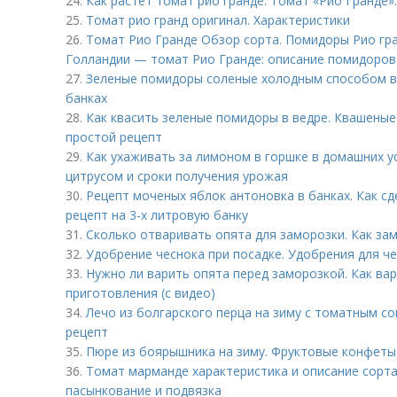
24.
Как растёт томат рио гранде. Томат «Рио Гранде»
25.
Томат рио гранд оригинал. Характеристики
26.
Томат Рио Гранде Обзор сорта. Помидоры Рио гра
Голландии — томат Рио Гранде: описание помидоров
27.
Зеленые помидоры соленые холодным способом в
банках
28.
Как квасить зеленые помидоры в ведре. Квашеные
простой рецепт
29.
Как ухаживать за лимоном в горшке в домашних у
цитрусом и сроки получения урожая
30.
Рецепт моченых яблок антоновка в банках. Как с
рецепт на 3-х литровую банку
31.
Сколько отваривать опята для заморозки. Как за
32.
Удобрение чеснока при посадке. Удобрения для ч
33.
Нужно ли варить опята перед заморозкой. Как ва
приготовления (с видео)
34.
Лечо из болгарского перца на зиму с томатным с
рецепт
35.
Пюре из боярышника на зиму. Фруктовые конфеты 
36.
Томат марманде характеристика и описание сорт
пасынкование и подвязка