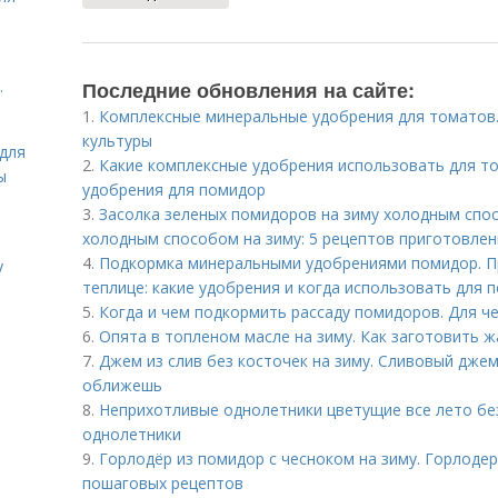
.
Последние обновления на сайте:
1.
Комплексные минеральные удобрения для томатов.
культуры
для
2.
Какие комплексные удобрения использовать для т
ы
удобрения для помидор
3.
Засолка зеленых помидоров на зиму холодным спо
холодным способом на зиму: 5 рецептов приготовле
4.
Подкормка минеральными удобрениями помидор. П
у
теплице: какие удобрения и когда использовать для 
5.
Когда и чем подкормить рассаду помидоров. Для ч
6.
Опята в топленом масле на зиму. Как заготовить ж
7.
Джем из слив без косточек на зиму. Сливовый дже
оближешь
8.
Неприхотливые однолетники цветущие все лето бе
однолетники
9.
Горлодёр из помидор с чесноком на зиму. Горлодер
пошаговых рецептов