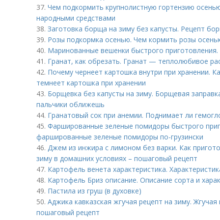
37.
Чем подкормить крупнолистную гортензию осенью
народными средствами
38.
Заготовка борща на зиму без капусты. Рецепт бо
39.
Розы подкормка осенью. Чем кормить розы осень
40.
Маринованные вешенки быстрого приготовления.
41.
Гранат, как обрезать. Гранат — теплолюбивое ра
42.
Почему чернеет картошка внутри при хранении. 
темнеет картошка при хранении
43.
Борщевка без капусты на зиму. Борщевая заправка
пальчики оближешь
44.
Гранатовый сок при анемии. Поднимает ли гемогл
45.
Фаршированные зеленые помидоры быстрого приг
фаршированные зеленые помидоры по-грузински
46.
Джем из инжира с лимоном без варки. Как пригот
зиму в домашних условиях – пошаговый рецепт
47.
Картофель венета характеристика. Характеристик
48.
Картофель Бриз описание. Описание сорта и хара
49.
Пастила из груш (в духовке)
50.
Аджика кавказская жгучая рецепт на зиму. Жгучая
пошаговый рецепт