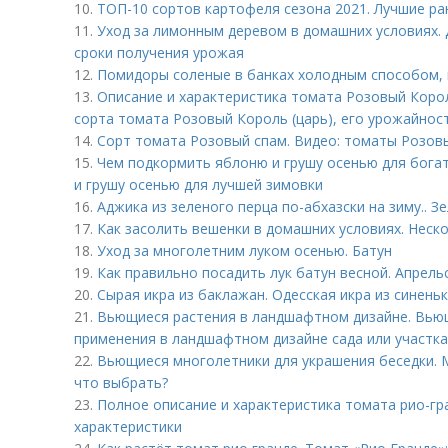
10.
ТОП-10 сортов картофеля сезона 2021. Лучшие ра
11.
Уход за лимонным деревом в домашних условиях. 
сроки получения урожая
12.
Помидоры соленые в банках холодным способом, 
13.
Описание и характеристика томата Розовый Корол
сорта томата Розовый Король (царь), его урожайнос
14.
Сорт томата Розовый спам. Видео: томаты Розов
15.
Чем подкормить яблоню и грушу осенью для бога
и грушу осенью для лучшей зимовки
16.
Аджика из зеленого перца по-абхазски на зиму.. З
17.
Как засолить вешенки в домашних условиях. Неск
18.
Уход за многолетним луком осенью. Батун
19.
Как правильно посадить лук батун весной. Апрель
20.
Сырая икра из баклажан. Одесская икра из синень
21.
Вьющиеся растения в ландшафтном дизайне. Вью
применения в ландшафтном дизайне сада или участка
22.
Вьющиеся многолетники для украшения беседки. 
что выбрать?
23.
Полное описание и характеристика томата рио-гр
характеристики