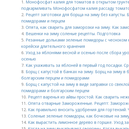
1.
Монофосфат калия для томатов в открытом грунте и
подкармливать Монофосфатом калия рассаду томат
2.
Рецепт заготовки для борща на зиму без капусты. Б
помидорами и перцем
3.
Опята, как сварить для заморозки на зиму. Как за
4.
Вешенки на зиму соленые рецепты. Подготовка
5.
Резанные дольками зеленые помидоры с чесноком 
корейски длительного хранения
6.
Уход за яблонями весной и осенью после сбора уро
осенью
7.
Как ухаживать за яблоней в первый год посадки. С
8.
Борщ с капустой в банках на зиму. Борщ на зиму в 
болгарским перцем и помидорами
9.
Борщ с капустой на зиму в виде заправки со свеклой
помидорами и болгарским перцем
10.
Рецепт варенья из айвы простой. Как сварить неж
11.
Опята отварные Замороженные. Рецепт: Замороже
12.
Как правильно вносить удобрения для гортензий.
13.
Соленые зеленые помидоры, как бочковые на зим
14.
Как вырастить лимонное дерево в горшке. Уход з
15.
Когда на зиму выкапывают георгины. Когда выкап