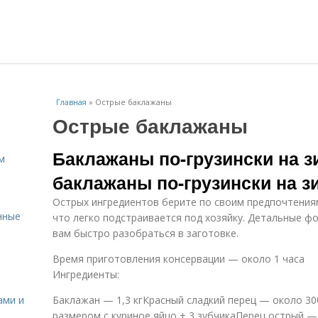
Главная
»
Острые баклажаны
Острые баклажаны
Баклажаны по-грузински на з
м
баклажаны по-грузински на з
Острых ингредиентов берите по своим предпочтениям
нные
что легко подстраивается под хозяйку. Детальные ф
вам быстро разобраться в заготовке.
Время приготовления консервации — около 1 часа
Ингредиенты:
ами и
Баклажан — 1,3 кгКрасный сладкий перец — около 300 
размером с куриное яйцо + 3 зубчикаПерец острый — 1 