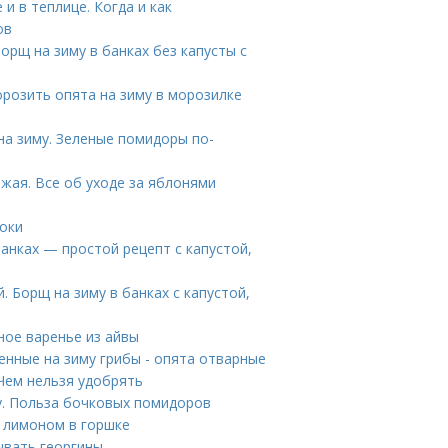
 в теплице. Когда и как
ов
орщ на зиму в банках без капусты с
морозить опята на зиму в морозилке
на зиму. Зеленые помидоры по-
жая. Все об уходе за яблонями
роки
банках — простой рецепт с капустой,
. Борщ на зиму в банках с капустой,
ное варенье из айвы
нные на зиму грибы - опята отварные
 Чем нельзя удобрять
у. Польза бочковых помидоров
а лимоном в горшке
ывать георгины