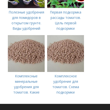
Полезные удобрения
Первая подкормка
для помидоров в
рассады томатов.
открытом грунте.
Цель первой
Виды удобрений
подкормки
Комплексные
Комплексное
минеральные
удобрение для
удобрения для
томатов. Схема
томатов. Какие
подкормки
средства
помидоров от
используются для
рассады до сбора
культуры
урожая