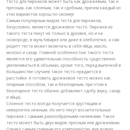
Тесто для пирожков может быть как дрожжевым, так и
пресным, как слоеным, так и сдобным, причем каждый из
этих вариантов хорош по-своему!
Самым популярным видом теста для пирожков,
безусловно, является дрожжевое тесто. Пирожки из
такого теста пекут не только в духовке, но и на
сковороде, в мультиварке или даже в хлебопечке, а сам
рецепт теста может включать в себя яйца, масло,
молоко и сахар. Главной особенностью такого теста
является его удивительная способность существенно
увеличиваться в объемах, кроме того, перед выпечкой в
большинстве случаев такое тесто нуждается в
расстойке. А готовить дрожжевое тесто можно как
опарным способом, так и безопарным, при этом в
безопарное тесто обычно добавляют сдобу (муку, сахар
и яйца).
Слоеное тесто всегда получается хрустящим и
невероятно нежным. Из него пекут восхитительные
пирожки с самыми разнообразными начинками. Такое
тесто может быть двух видов: пресным или дрожжевым.
Однако самым главным его компонентом, вне всяких