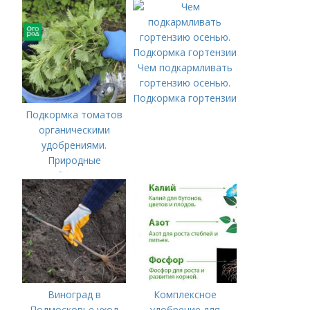
Чем подкармливать
гортензию осенью.
Подкормка гортензии
Подкормка томатов
органическими
удобрениями.
Природные
удобрения для
подкормки "по листу"
Виноград в
Комплексное
Подмосковье уход
удобрение для