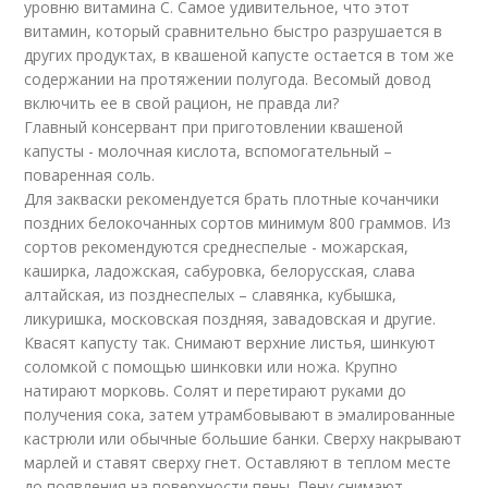
уровню витамина С. Самое удивительное, что этот
витамин, который сравнительно быстро разрушается в
других продуктах, в квашеной капусте остается в том же
содержании на протяжении полугода. Весомый довод
включить ее в свой рацион, не правда ли?
Главный консервант при приготовлении квашеной
капусты - молочная кислота, вспомогательный –
поваренная соль.
Для закваски рекомендуется брать плотные кочанчики
поздних белокочанных сортов минимум 800 граммов. Из
сортов рекомендуются среднеспелые - можарская,
каширка, ладожская, сабуровка, белорусская, слава
алтайская, из позднеспелых – славянка, кубышка,
ликуришка, московская поздняя, завадовская и другие.
Квасят капусту так. Снимают верхние листья, шинкуют
соломкой с помощью шинковки или ножа. Крупно
натирают морковь. Солят и перетирают руками до
получения сока, затем утрамбовывают в эмалированные
кастрюли или обычные большие банки. Сверху накрывают
марлей и ставят сверху гнет. Оставляют в теплом месте
до появления на поверхности пены. Пену снимают,