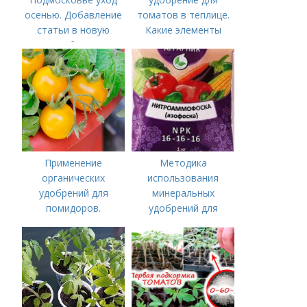
осенью. Добавление
томатов в теплице.
статьи в новую
Какие элементы
подборку
нужны томатам,
особенности их
внесения
Применение
Методика
органических
использования
удобрений для
минеральных
помидоров.
удобрений для
Органические
томатов.
удобрения для
Минеральное
томатов
питание