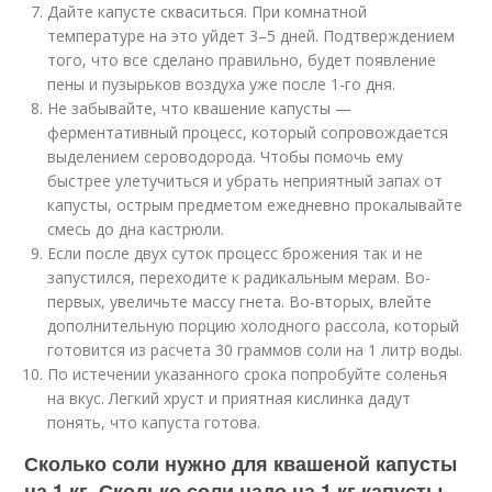
Дайте капусте скваситься. При комнатной
температуре на это уйдет 3–5 дней. Подтверждением
того, что все сделано правильно, будет появление
пены и пузырьков воздуха уже после 1-го дня.
Не забывайте, что квашение капусты —
ферментативный процесс, который сопровождается
выделением сероводорода. Чтобы помочь ему
быстрее улетучиться и убрать неприятный запах от
капусты, острым предметом ежедневно прокалывайте
смесь до дна кастрюли.
Если после двух суток процесс брожения так и не
запустился, переходите к радикальным мерам. Во-
первых, увеличьте массу гнета. Во-вторых, влейте
дополнительную порцию холодного рассола, который
готовится из расчета 30 граммов соли на 1 литр воды.
По истечении указанного срока попробуйте соленья
на вкус. Легкий хруст и приятная кислинка дадут
понять, что капуста готова.
Сколько соли нужно для квашеной капусты
на 1 кг. Сколько соли надо на 1 кг капусты