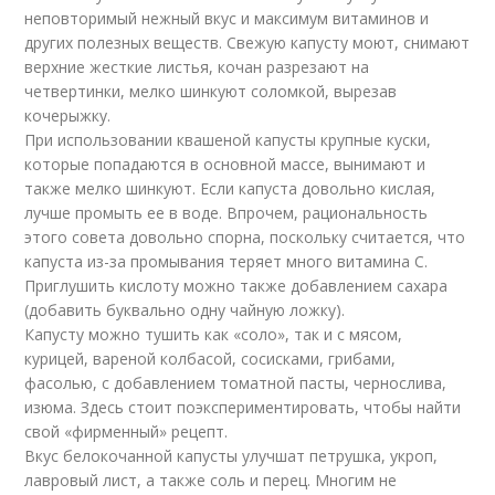
неповторимый нежный вкус и максимум витаминов и
других полезных веществ. Свежую капусту моют, снимают
верхние жесткие листья, кочан разрезают на
четвертинки, мелко шинкуют соломкой, вырезав
кочерыжку.
При использовании квашеной капусты крупные куски,
которые попадаются в основной массе, вынимают и
также мелко шинкуют. Если капуста довольно кислая,
лучше промыть ее в воде. Впрочем, рациональность
этого совета довольно спорна, поскольку считается, что
капуста из-за промывания теряет много витамина С.
Приглушить кислоту можно также добавлением сахара
(добавить буквально одну чайную ложку).
Капусту можно тушить как «соло», так и с мясом,
курицей, вареной колбасой, сосисками, грибами,
фасолью, с добавлением томатной пасты, чернослива,
изюма. Здесь стоит поэкспериментировать, чтобы найти
свой «фирменный» рецепт.
Вкус белокочанной капусты улучшат петрушка, укроп,
лавровый лист, а также соль и перец. Многим не