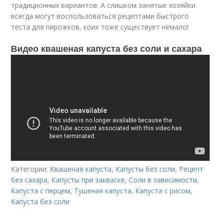
традиционных вариантов. А слишком занятые хозяйки
всегда могут воспользоваться рецептами быстрого
теста для пирожков, коих тоже существует немало!
Видео квашеная капуста без соли и сахара
Категории:
Квашеная капуста
,
Капусты без соли
,
Рецепт
без сахара
,
Капусты при закваске
,
Соли в зависимости
,
Капуста с перцем
,
Тушеная капуста
,
Капуста с рисом
,
Капуста без соли