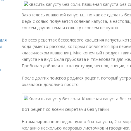
Захотелось квашеной капусты… но как ее сделать без
Ведь с солью получается соленая капуста, а настоящ
.
совсем другая тема и соль тут совсем не нужна.
для
Во всех рецептах бессолевого квашения капусты,кот
ы
вода (вместо рассола, который появляется при перем
классическом квашении). Мне конечный продукт таких
капуста на вкус была грубовата и тяжеловата для же
Пробовал добавлять в капусту лук, чеснок, специи, св
у
После долгих поисков родился рецепт, который устро
оказалось довольно просто.
Вот рецепт со всеми секретами без утайки.
На эмалированное ведро нужно 6 кг капусты, 2 кг мор
желанию несколько лавровых листочков и гвоздичек.