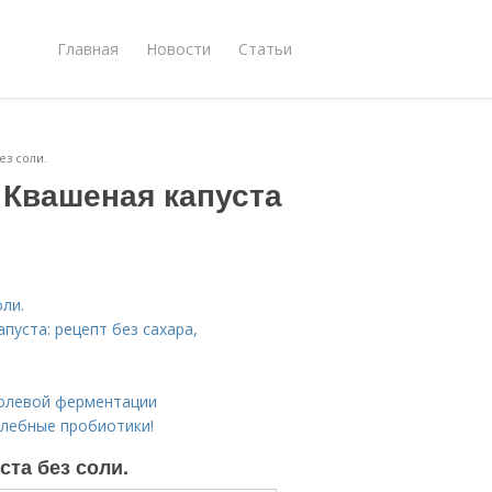
Главная
Новости
Статьи
ез соли.
. Квашеная капуста
оли.
апуста: рецепт без сахара,
ссолевой ферментации
лебные пробиотики!
ста без соли.