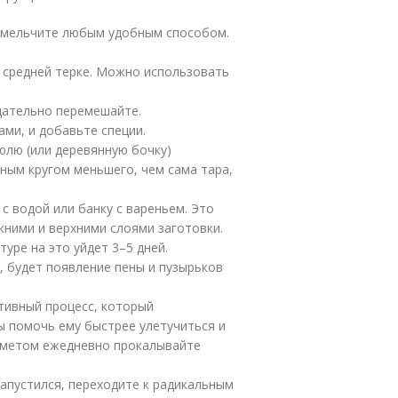
измельчите любым удобным способом.
а средней терке. Можно использовать
щательно перемешайте.
ми, и добавьте специи.
лю (или деревянную бочку)
ным кругом меньшего, чем сама тара,
с водой или банку с вареньем. Это
ними и верхними слоями заготовки.
уре на это уйдет 3–5 дней.
, будет появление пены и пузырьков
тивный процесс, который
 помочь ему быстрее улетучиться и
едметом ежедневно прокалывайте
запустился, переходите к радикальным