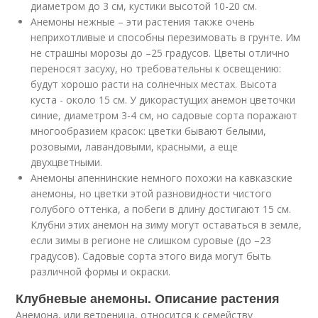
диаметром до 3 см, кустики высотой 10-20 см.
Анемоны нежные – эти растения также очень
неприхотливые и способны перезимовать в грунте. Им
не страшны морозы до –25 градусов. Цветы отлично
переносят засуху, но требовательны к освещению:
будут хорошо расти на солнечных местах. Высота
куста - около 15 см. У дикорастущих анемон цветочки
синие, диаметром 3-4 см, но садовые сорта поражают
многообразием красок: цветки бывают белыми,
розовыми, лавандовыми, красными, а еще
двухцветными.
Анемоны апеннинские немного похожи на кавказские
анемоны, но цветки этой разновидности чистого
голубого оттенка, а побеги в длину достигают 15 см.
Клубни этих анемон на зиму могут оставаться в земле,
если зимы в регионе не слишком суровые (до –23
градусов). Садовые сорта этого вида могут быть
различной формы и окраски.
Клубневые анемоны. Описание растения
Анемона, или ветреница, относится к семейству