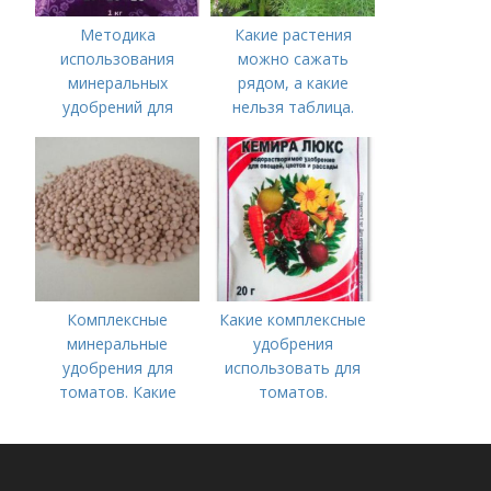
Методика
Какие растения
использования
можно сажать
минеральных
рядом, а какие
удобрений для
нельзя таблица.
томатов.
Хорошие соседи
Минеральное
питание
Комплексные
Какие комплексные
минеральные
удобрения
удобрения для
использовать для
томатов. Какие
томатов.
средства
Традиционные
используются для
комплексные
культуры
удобрения для
помидор