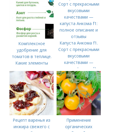
месяце?
Капуста Анкома f1.
Комплексное
Сорт с прекрасными
удобрение для
вкусовыми
томатов в теплице.
качествами —
Какие элементы
капуста Анкома f1:
нужны томатам,
полное описание и
особенности их
отзывы
внесения
Рецепт варенья из
Применение
инжира свежего с
органических