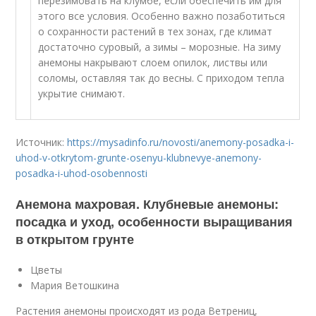
перезимовать на клумбе, если обеспечить им для
этого все условия. Особенно важно позаботиться
о сохранности растений в тех зонах, где климат
достаточно суровый, а зимы – морозные. На зиму
анемоны накрывают слоем опилок, листвы или
соломы, оставляя так до весны. С приходом тепла
укрытие снимают.
Источник:
https://mysadinfo.ru/novosti/anemony-posadka-i-
uhod-v-otkrytom-grunte-osenyu-klubnevye-anemony-
posadka-i-uhod-osobennosti
Анемона махровая. Клубневые анемоны:
посадка и уход, особенности выращивания
в открытом грунте
Цветы
Мария Ветошкина
Растения анемоны происходят из рода Ветрениц,