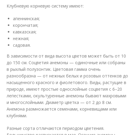
Клубневую корневую систему имеют:
апеннинская;
корончатая;
кавказская;
нежная;
садовая.
В зависимости от вида высота цветов может быть от 10
до 150 см. Соцветия анемоны — одиночные или собраны
в рыхлый полузонтик. Цветовая гамма очень
разнообразна — от нежных белых и розовых оттенков до
насыщенного красного и фиолетового. Виды, растущие в
природе, имеют простые однослойные соцветия с 6–20
лепестками, окультуренные анемоны бывают махровыми
и многослойными. Диаметр цветка — от 2 до 8 см.
Анемона размножается семенами, корневищами или
клубнями.
Разные сорта отличаются периодом цветения.
Большинство распускается в мае. Осенние анемоны