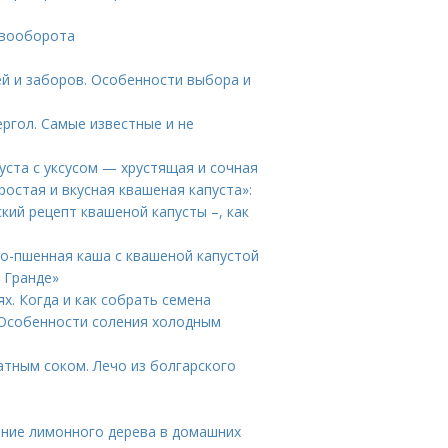
евооборота
й и заборов. Особенности выбора и
ргол. Самые известные и не
пуста с уксусом — хрустящая и сочная
ростая и вкусная квашеная капуста»:
кий рецепт квашеной капусты –, как
о-пшенная каша с квашеной капустой
 Гранде»
х. Когда и как собрать семена
Особенности соления холодным
атным соком. Лечо из болгарского
ние лимонного дерева в домашних