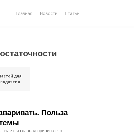
Главная
Новости
Статьи
достаточности
Настой для
поднятия
аваривать. Польза
стемы
лючается главная причина его