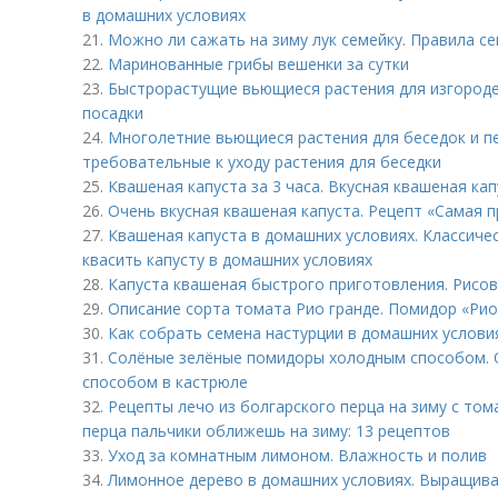
в домашних условиях
21.
Можно ли сажать на зиму лук семейку. Правила с
22.
Маринованные грибы вешенки за сутки
23.
Быстрорастущие вьющиеся растения для изгороде
посадки
24.
Многолетние вьющиеся растения для беседок и пе
требовательные к уходу растения для беседки
25.
Квашеная капуста за 3 часа. Вкусная квашеная ка
26.
Очень вкусная квашеная капуста. Рецепт «Самая п
27.
Квашеная капуста в домашних условиях. Классичес
квасить капусту в домашних условиях
28.
Капуста квашеная быстрого приготовления. Рисов
29.
Описание сорта томата Рио гранде. Помидор «Рио
30.
Как собрать семена настурции в домашних условия
31.
Солёные зелёные помидоры холодным способом. 
способом в кастрюле
32.
Рецепты лечо из болгарского перца на зиму с том
перца пальчики оближешь на зиму: 13 рецептов
33.
Уход за комнатным лимоном. Влажность и полив
34.
Лимонное дерево в домашних условиях. Выращива