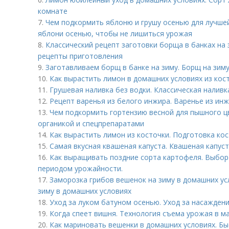
комнате
7.
Чем подкормить яблоню и грушу осенью для лучшей
яблони осенью, чтобы не лишиться урожая
8.
Классический рецепт заготовки борща в банках на 
рецепты приготовления
9.
Заготавливаем борщ в банке на зиму. Борщ на зиму
10.
Как вырастить лимон в домашних условиях из кос
11.
Грушевая наливка без водки. Классическая наливк
12.
Рецепт варенья из белого инжира. Варенье из ин
13.
Чем подкормить гортензию весной для пышного ц
органикой и спецпрепаратами
14.
Как вырастить лимон из косточки. Подготовка кос
15.
Самая вкусная квашеная капуста. Квашеная капус
16.
Как выращивать поздние сорта картофеля. Выбор
периодом урожайности.
17.
Заморозка грибов вешенок на зиму в домашних ус
зиму в домашних условиях
18.
Уход за луком батуном осенью. Уход за насажден
19.
Когда спеет вишня. Технология съема урожая в м
20.
Как мариновать вешенки в домашних условиях. Б