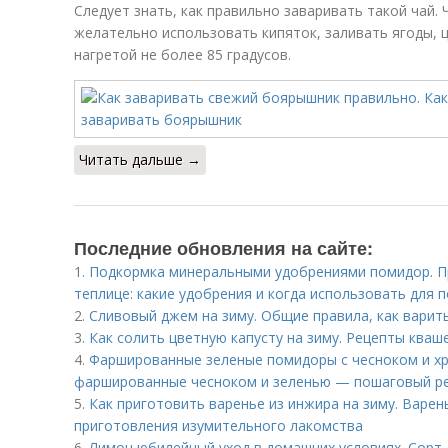
Следует знать, как правильно заваривать такой чай. 
желательно использовать кипяток, заливать ягоды, 
нагретой не более 85 градусов.
Читать дальше →
Последние обновления на сайте:
1.
Подкормка минеральными удобрениями помидор. П
теплице: какие удобрения и когда использовать для 
2.
Сливовый джем на зиму. Общие правила, как варит
3.
Как солить цветную капусту на зиму. Рецепты кваш
4.
Фаршированные зеленые помидоры с чесноком и хр
фаршированные чесноком и зеленью — пошаговый р
5.
Как приготовить варенье из инжира на зиму. Варен
приготовления изумительного лакомства
6.
Лимон юбилейный уход в домашних условиях. Сорт