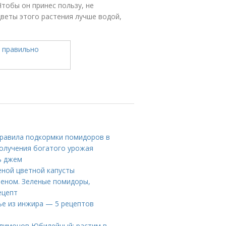
Чтобы он принес пользу, не
цветы этого растения лучше водой,
равила подкормки помидоров в
получения богатого урожая
ь джем
еной цветной капусты
еном. Зеленые помидоры,
ецепт
ье из инжира — 5 рецептов
 лимонов Юбилейный: растим в