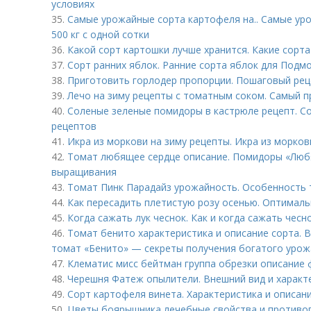
условиях
35.
Самые урожайные сорта картофеля на.. Самые у
500 кг с одной сотки
36.
Какой сорт картошки лучше хранится. Какие сорт
37.
Сорт ранних яблок. Ранние сорта яблок для Подм
38.
Приготовить горлодер пропорции. Пошаговый рец
39.
Лечо на зиму рецепты с томатным соком. Самый п
40.
Соленые зеленые помидоры в кастрюле рецепт. С
рецептов
41.
Икра из моркови на зиму рецепты. Икра из морко
42.
Томат любящее сердце описание. Помидоры «Любя
выращивания
43.
Томат Пинк Парадайз урожайность. Особенность 
44.
Как пересадить плетистую розу осенью. Оптимал
45.
Когда сажать лук чеснок. Как и когда сажать чесн
46.
Томат бенито характеристика и описание сорта.
томат «Бенито» — секреты получения богатого урож
47.
Клематис мисс бейтман группа обрезки описание
48.
Черешня Фатеж опылители. Внешний вид и характ
49.
Сорт картофеля винета. Характеристика и описан
50.
Цветы боярышника лечебные свойства и противоп