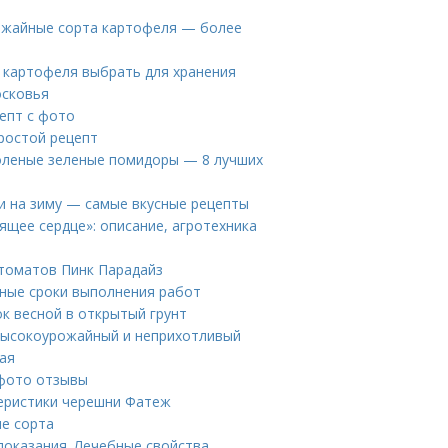
рожайные сорта картофеля — более
а картофеля выбрать для хранения
осковья
епт с фото
ростой рецепт
оленые зеленые помидоры — 8 лучших
ви на зиму — самые вкусные рецепты
щее сердце»: описание, агротехника
томатов Пинк Парадайз
ьные сроки выполнения работ
ок весной в открытый грунт
 Высокоурожайный и неприхотливый
ая
 фото отзывы
еристики черешни Фатеж
ие сорта
оказания. Лечебные свойства