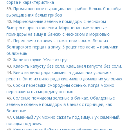
сорта и характеристика
39.
Промышленное выращивание грибов белых. Способы
выращивания белых грибов
40.
Маринованные зеленые помидоры с чесноком
быстрого приготовления. Маринованные зеленые
помидоры на зиму в банках с чесноком и морковью
41.
Перец лечо на зиму с томатным соком. Лечо из
болгарского перца на зиму: 5 рецептов лечо – пальчики
оближешь
42.
Желе из груши. Желе из груш
43.
Квасить капусту без соли. Квашеная капуста без соли.
44.
Вино из винограда кишмиш в домашних условиях
рецепт. Вино из винограда киш-миш в домашних условиях
45.
Сроки пересадки смородины осенью. Когда можно
пересаживать смородину осенью
46.
Соленые помидоры зеленые в банках. Обалденные
зеленые соленые помидоры в банках с горчицей, как
бочковые
47.
Семейный лук можно сажать под зиму. Лук семейный,
посадка под зиму.
48.
Клематис мисс бейтман группа обрезки описание