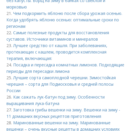
без капусты. Борщ на зиму в банках со свеклой и
морковью
21.
Чем подкормить яблоню после сбора урожая осенью.
Когда удобрять яблоню осенью: оптимальные сроки по
регионам
22.
Самые полезные продукты для восстановления
суставов. Источники витаминов и минералов
23.
Лучшее средство от кашля. При заболеваниях,
протекающих с кашлем, проводится комплексная
терапия, включающая:
24.
Посадка и пересадка комнатных лимонов. Подходящие
периоды для пересадки лимона
25.
Лучшие сорта самоплодной черешни. Зимостойкая
черешня – сорта для Подмосковья и средней полосы
России
26.
Как сажать лук-батун под зиму. Особенности
выращивания лука-батуна
27.
Заготовка грибы вешенки на зиму. Вешенки на зиму -
11 домашних вкусных рецептов приготовления
28.
Маринованные вешенки на зиму. Маринованные
вешенки – очень вкусные рецепты в домашних условиях