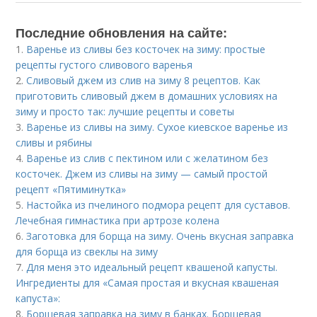
Последние обновления на сайте:
1.
Варенье из сливы без косточек на зиму: простые
рецепты густого сливового варенья
2.
Сливовый джем из слив на зиму 8 рецептов. Как
приготовить сливовый джем в домашних условиях на
зиму и просто так: лучшие рецепты и советы
3.
Варенье из сливы на зиму. Сухое киевское варенье из
сливы и рябины
4.
Варенье из слив с пектином или с желатином без
косточек. Джем из сливы на зиму — самый простой
рецепт «Пятиминутка»
5.
Настойка из пчелиного подмора рецепт для суставов.
Лечебная гимнастика при артрозе колена
6.
Заготовка для борща на зиму. Очень вкусная заправка
для борща из свеклы на зиму
7.
Для меня это идеальный рецепт квашеной капусты.
Ингредиенты для «Самая простая и вкусная квашеная
капуста»:
8.
Борщевая заправка на зиму в банках. Борщевая